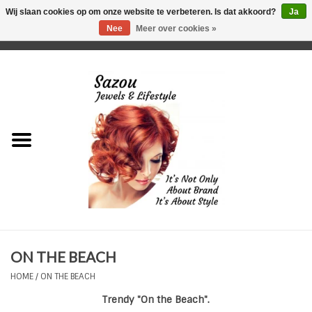
Wij slaan cookies op om onze website te verbeteren. Is dat akkoord?
Ja
Nee
Meer over cookies »
0 Artikelen - €0,00
Home
Just For Her
Just for Him
Kids Only
HORLOGES
ON THE BEACH
Plus Size Sieraden
HOME
/
ON THE BEACH
Trendy "On the Beach".
Enkelbandjes