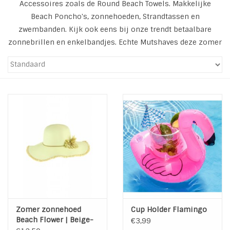
Accessoires zoals de Round Beach Towels. Makkelijke
Beach Poncho's, zonnehoeden, Strandtassen en
Tassen en meer
zwembanden. Kijk ook eens bij onze trendt betaalbare
zonnebrillen en enkelbandjes. Echte Mutshaves deze zomer
Haaraccesoires
Zonnebrillen
Fashion
ON THE BEACH
Charmin*s
Ohlala Jewels
Zomer zonnehoed
Cup Holder Flamingo
Beach Flower | Beige-
€3,99
LIFESTYLE PRODUCTEN