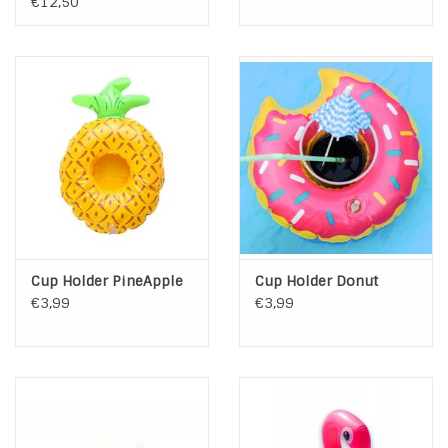
Creme
€12,50
INSPIRATIE
SALE
Blog
Cup Holder PineApple
Cup Holder Donut
€3,99
€3,99