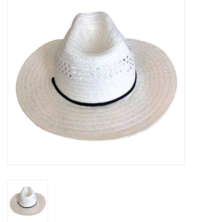
Tassen en meer
Haaraccesoires
Zonnebrillen
Fashion
ON THE BEACH
Charmin*s
Ohlala Jewels
LIFESTYLE PRODUCTEN