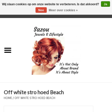
Wij slaan cookies op om onze website te verbeteren. Is dat akkoord?
Ja
Nee
Meer over cookies »
0 Artikelen - €0,00
Home
Just For Her
Just for Him
Kids Only
HORLOGES
Off white stro hoed Beach
Plus Size Sieraden
HOME
/
OFF WHITE STRO HOED BEACH
Enkelbandjes