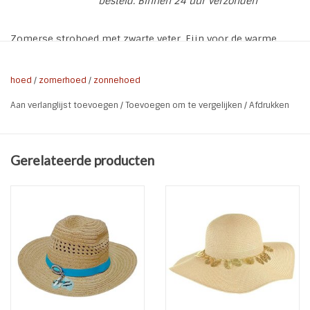
besteld. Binnen 24 uur verzonden
Zomerse strohoed met zwarte veter. Fijn voor de warme
zomerse dagen. Versier de hoed met de trendy hoed
accessoires of draag hem zo.
hoed
/
zomerhoed
/
zonnehoed
* Materiaal: Stro | Veter
Aan verlanglijst toevoegen
/
Toevoegen om te vergelijken
/
Afdrukken
* Kleur: Off White | Zwart
Gerelateerde producten