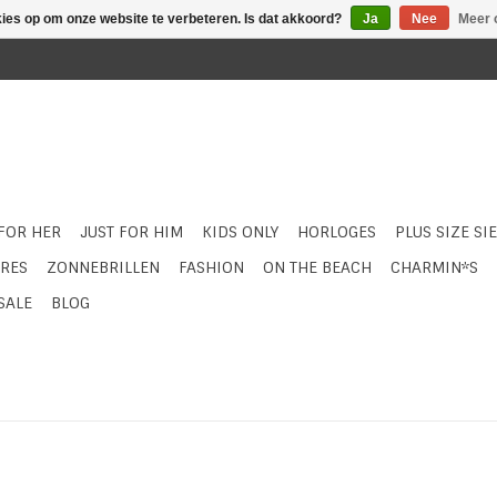
kies op om onze website te verbeteren. Is dat akkoord?
Ja
Nee
Meer 
 FOR HER
JUST FOR HIM
KIDS ONLY
HORLOGES
PLUS SIZE SI
RES
ZONNEBRILLEN
FASHION
ON THE BEACH
CHARMIN*S
SALE
BLOG