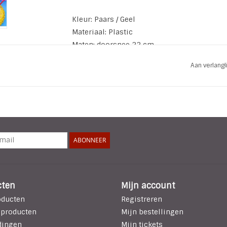
Kleur: Paars / Geel
Materiaal: Plastic
Maten: doorsnee 22 cm
Aan verlang
ABONNEER
cten
Mijn account
oducten
Registreren
 producten
Mijn bestellingen
dingen
Mijn tickets