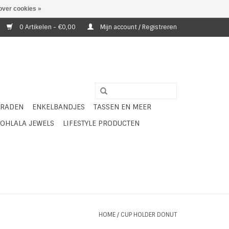
over cookies »
0 Artikelen - €0,00
Mijn account / Registreren
ERADEN
ENKELBANDJES
TASSEN EN MEER
OHLALA JEWELS
LIFESTYLE PRODUCTEN
HOME
/
CUP HOLDER DONUT