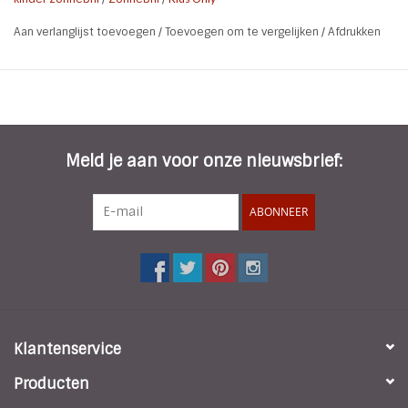
* UV-bescherming 100% UV400-bescherming categorie 3
Aan verlanglijst toevoegen
/
Toevoegen om te vergelijken
/
Afdrukken
* Lens Type: Spiegelend
* Lens Kleur: Roze
* Breedte: 12,5 cm
* Hoogte: 4,5 cm
* Lengte pootje: 12 cm
* Kleur montuur: Roze
Meld je aan voor onze nieuwsbrief:
* Materiaal: Kunststof montuur | Kunststof glazen
ABONNEER
Klantenservice
Producten