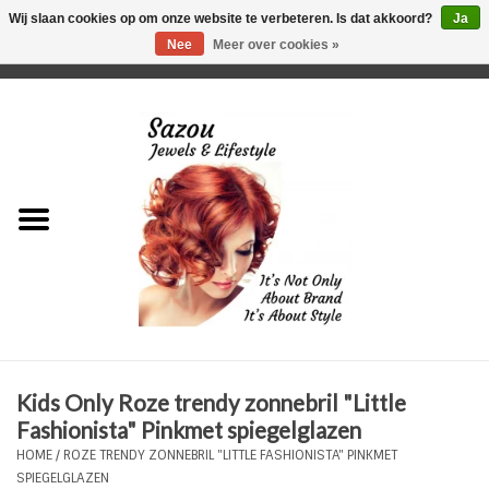
Wij slaan cookies op om onze website te verbeteren. Is dat akkoord?
Ja
Nee
Meer over cookies »
0 Artikelen - €0,00
Home
Just For Her
Just for Him
Kids Only
HORLOGES
Kids Only Roze trendy zonnebril "Little
Plus Size Sieraden
Fashionista" Pinkmet spiegelglazen
HOME
/
ROZE TRENDY ZONNEBRIL "LITTLE FASHIONISTA" PINKMET
Enkelbandjes
SPIEGELGLAZEN