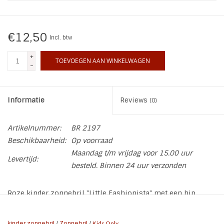
INSPIRATIE
€12,50
Incl. btw
SALE
+
TOEVOEGEN AAN WINKELWAGEN
-
Blog
Informatie
Reviews
(0)
Artikelnummer:
BR 2197
Beschikbaarheid:
Op voorraad
Maandag t/m vrijdag voor 15.00 uur
Levertijd:
besteld. Binnen 24 uur verzonden
Roze kinder zonnebril "Little Fashionista" met een hip
montuur en spiegelende glazen.
* Geslacht: Girls
kinder zonnebril
/
Zonnebril
/
Kids Only