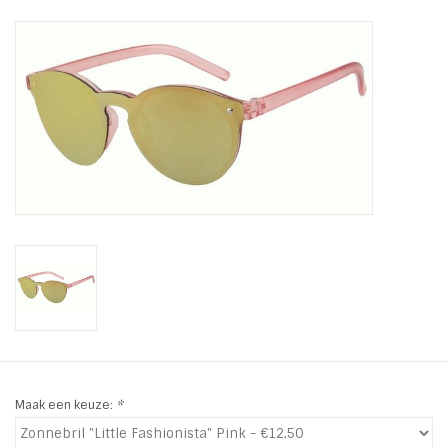
Tassen en meer
Haaraccesoires
Zonnebrillen
Fashion
ON THE BEACH
Charmin*s
Ohlala Jewels
Maak een keuze:
*
LIFESTYLE PRODUCTEN