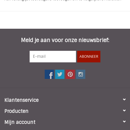
* Lens Type: Normaal
* Lens Kleur: Zwart
* Breedte: 12,5 cm
* Hoogte: 3,9 cm
* Lengte pootje: 13 cm
* Kleur montuur: Zwart met lichtbruine houtlook pootjes
Meld je aan voor onze nieuwsbrief:
* Materiaal: Kunststof
ABONNEER
Klantenservice
Producten
Mijn account