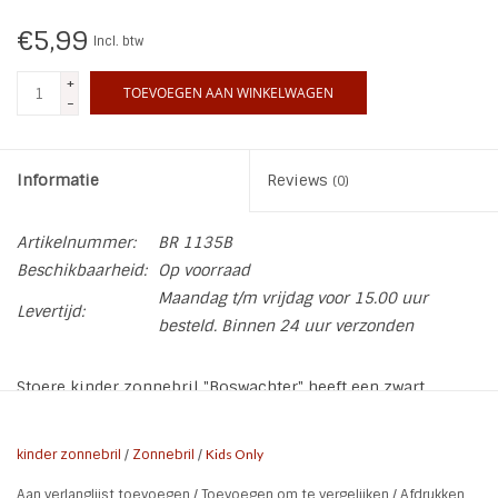
€5,99
Incl. btw
INSPIRATIE
+
TOEVOEGEN AAN WINKELWAGEN
-
SALE
Blog
Informatie
Reviews
(0)
Artikelnummer:
BR 1135B
Beschikbaarheid:
Op voorraad
Maandag t/m vrijdag voor 15.00 uur
Levertijd:
besteld. Binnen 24 uur verzonden
Stoere kinder zonnebril "Boswachter" heeft een zwart
montuur met licht bruine houtlook pootjes.
* Geslacht: Boys l Girls
kinder zonnebril
/
Zonnebril
/
Kids Only
* UV-bescherming 100% UV-bescherming categorie 3
Aan verlanglijst toevoegen
/
Toevoegen om te vergelijken
/
Afdrukken