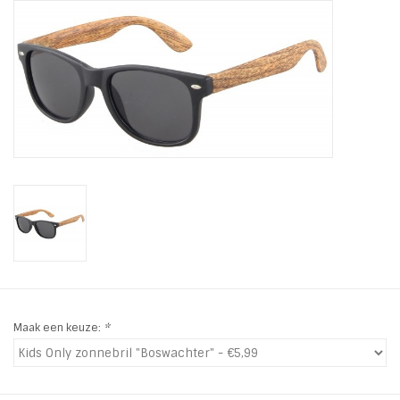
Tassen en meer
Haaraccesoires
Zonnebrillen
Fashion
ON THE BEACH
Charmin*s
Maak een keuze:
*
Ohlala Jewels
LIFESTYLE PRODUCTEN