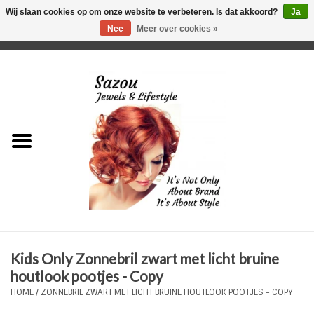
Wij slaan cookies op om onze website te verbeteren. Is dat akkoord?
Ja
Nee
Meer over cookies »
0 Artikelen - €0,00
Home
Just For Her
Just for Him
Kids Only
HORLOGES
Kids Only Zonnebril zwart met licht bruine
Plus Size Sieraden
houtlook pootjes - Copy
HOME
/
ZONNEBRIL ZWART MET LICHT BRUINE HOUTLOOK POOTJES - COPY
Enkelbandjes