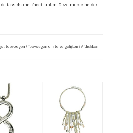
de tassels met facet kralen. Deze mooie helder
lijst toevoegen
/
Toevoegen om te vergelijken
/
Afdrukken
 | metaal
kel
Infinity met tekst
Korte trendy spang ketting met
ernity
kralen en leer hangers van A-
al : Rhodium
Zone
ketting 4 mm
TOEVOEGEN AAN WINKELWAGEN
 ketting : 83 cm
l hanger)
ger: 8 x 3.4 cm
AN WINKELWAGEN