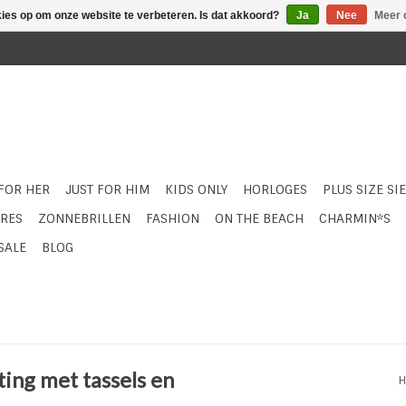
kies op om onze website te verbeteren. Is dat akkoord?
Ja
Nee
Meer 
 FOR HER
JUST FOR HIM
KIDS ONLY
HORLOGES
PLUS SIZE SI
RES
ZONNEBRILLEN
FASHION
ON THE BEACH
CHARMIN*S
SALE
BLOG
ing met tassels en