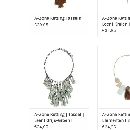
A-Zone Ketting Tassels
A-Zone Kettin
Leer | Kralen 
€29,95
Turquoise
€34,95
Korte trendy ketting van A-
Trendy Eye Catch
Zone met groen grijze leren
A-Zone met 7 
tassels in een Vintage Look
Tussen de eleme
zilveren schakel.
TOEVOEGEN AAN WINKELWAGEN
+ 5 c
TOEVOEGEN AAN
A-Zone Ketting | Tassel |
A-Zone Ketti
Leer | Grijs-Groen |
Elementen | 
Vintage Look
ketting
€34,95
€24,95