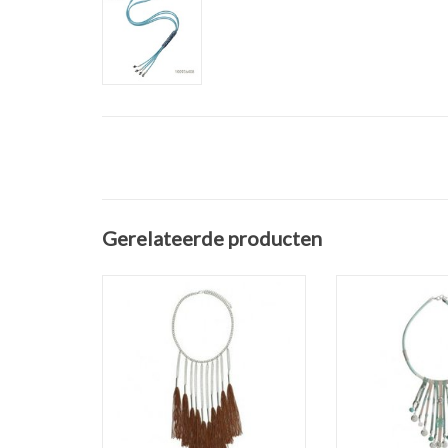
Gerelateerde producten
Ketting Tassels
Korte turquoise 
Kleur: goud bruin
met koordjes,
Maat: One Size - verstelbaar
muntj
Maat: 44 cm + 
TOEVOEGEN AAN WINKELWAGEN
kettin
TOEVOEGEN AAN