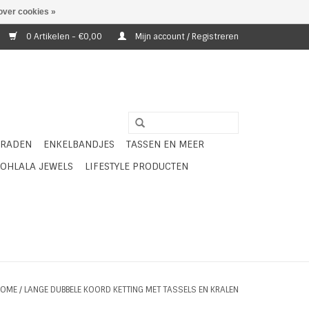
over cookies »
0 Artikelen - €0,00
Mijn account / Registreren
ERADEN
ENKELBANDJES
TASSEN EN MEER
OHLALA JEWELS
LIFESTYLE PRODUCTEN
HOME
/
LANGE DUBBELE KOORD KETTING MET TASSELS EN KRALEN