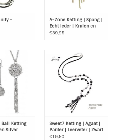
inity -
A-Zone Ketting | Spang |
Echt leder | Kralen en
bedels
€39,95
Set Wire Ball
Lange koordketting met zwart
 uit een lange
witte facet geslepen agaat
ng en oorbellen .
kralen, zilveren elementen en
een amulet met panterprint.
AN WINKELWAGEN
Aan de ketting hangt ook nog
een bundeltje leerkoorden
met kralen.
TOEVOEGEN AAN WINKELWAGEN
 Ball Ketting
Sweet7 Ketting | Agaat |
en Silver
Panter | Leerveter | Zwart
| Wit | Silver
€19,50