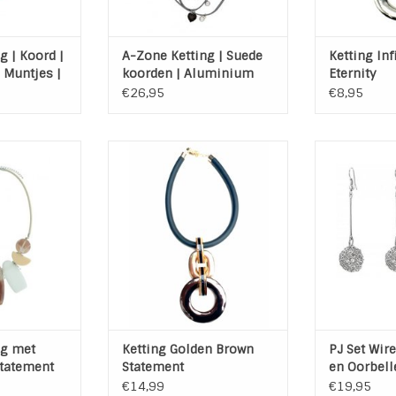
g | Koord |
A-Zone Ketting | Suede
Ketting Inf
| Muntjes |
koorden | Aluminium
Eternity
hangertjes | Grijs
€26,95
€8,95
er ketting van
Ketting Golden Brown is een
Sieraden 
Elementen.
echte trendy Statement
bestaande
nten zit een
ketting
dubbele ketti
 Lengte: 50 cm
TOEVOEGEN A
m.
Kleur: Bruin / Goud / zwarte
ketting
 WINKELWAGEN
Materiaal: Rubber / Epoxy /
Metaal
Lengte ketting: 45 cm + 5 cm
verlengkettinkje
Doorsnee grote ring: 7,5 cm
Maat rechthoek: 4,5 x 5 cm
ng met
Ketting Golden Brown
PJ Set Wire
Nikkel vrij
Statement
Statement
en Oorbell
€14,99
€19,95
TOEVOEGEN AAN WINKELWAGEN