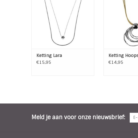
ketting hangt een kleine
Lengte ketti
kristallen steen.
TOEVOEGEN AAN
TOEVOEGEN AAN WINKELWAGEN
Ketting Lara
Ketting Hoop
€15,95
€14,95
Meld je aan voor onze nieuwsbrief: