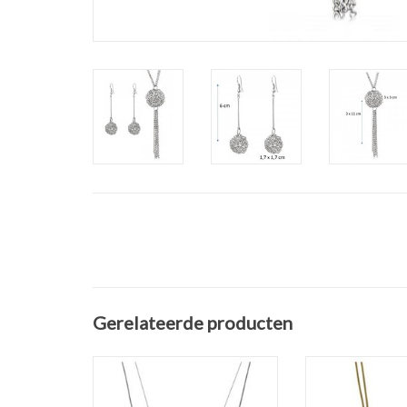
Gerelateerde producten
Mooie lange hand gemaakt
Ketting Hoops h
dubbele ketting. Een O ketting
Wax koorden en
en Snake chain. Aan de O-
rhod