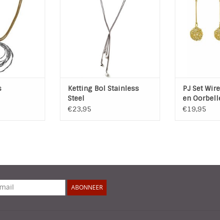
ng: 92 cm
Materiaal: Stainless Steel (RVS
ke
Kleur: Steel
 WINKELWAGEN
TOEVOEGEN A
Lengte excl. hanger : 56 cm + 5
cm verlengkettinkje
TOEVOEGEN AAN WINKELWAGEN
s
Ketting Bol Stainless
PJ Set Wire
Steel
en Oorbell
€23,95
€19,95
ABONNEER