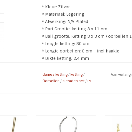
* Kleur: Zilver
* Materiaal: Legering
* Afwerking: N/A Plated
* Part Grootte: ketting 3 x 11 cm
* Ball grootte: Ketting 3 x 3 cm / oorbellen 
* Lengte ketting: 80 cm
* Lengte oorbellen: 6 cm - incl haakje
* Dikte ketting: 2,4 mm
dames ketting
/
ketting
/
Aan verlang
Oorbellen
/
sieraden set
/
PJ
eeft 2 Beige
Ketting Bol Stainless Steel
Sieraden Se
 8 ringen in
Dubble ketting met balletjes
Ketting en
ium
ketting he