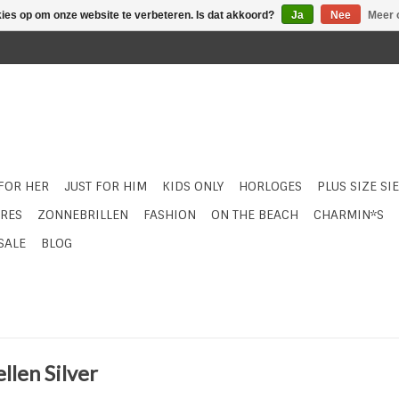
kies op om onze website te verbeteren. Is dat akkoord?
Ja
Nee
Meer 
 FOR HER
JUST FOR HIM
KIDS ONLY
HORLOGES
PLUS SIZE SI
RES
ZONNEBRILLEN
FASHION
ON THE BEACH
CHARMIN*S
SALE
BLOG
llen Silver