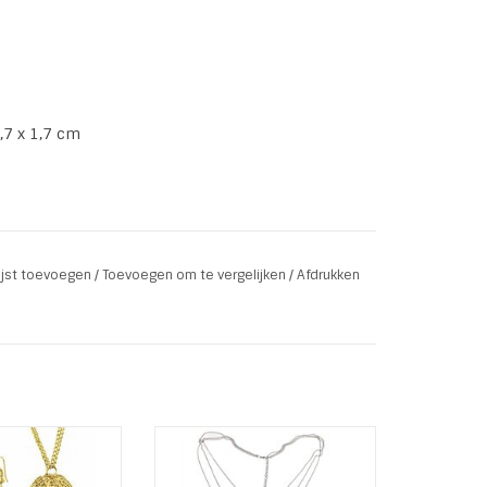
1,7 x 1,7 cm
lijst toevoegen
/
Toevoegen om te vergelijken
/
Afdrukken
t Wire Ball Gold
Ketting bestaande uit 3
 Oorbellen . De
kettingen met een bedel met
eft een dubbele
het woord Hope, een turquoise