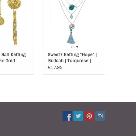
tting.
bloem, buddah en steen.
AN WINKELWAGEN
TOEVOEGEN AAN WINKELWAGEN
 Ball Ketting
Sweet7 Ketting "Hope" |
en Gold
Buddah | Turquoise |
Tassel | Flower | 3 laags
€17,95