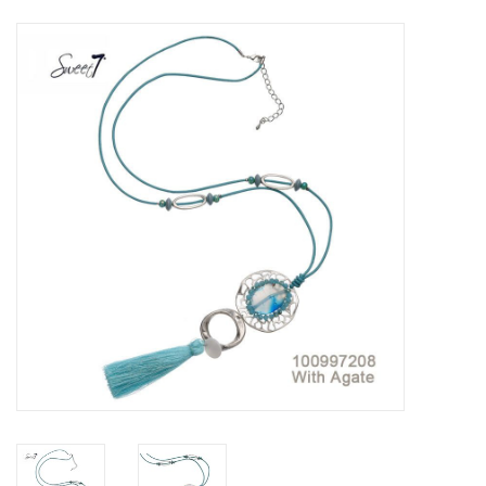
Tassen en meer
Haaraccesoires
Zonnebrillen
Fashion
ON THE BEACH
Charmin*s
Ohlala Jewels
LIFESTYLE PRODUCTEN