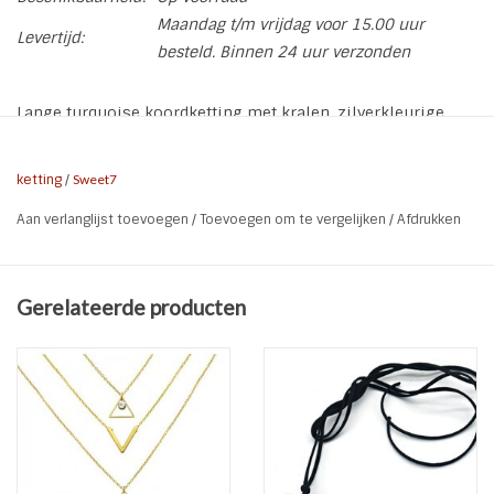
Maandag t/m vrijdag voor 15.00 uur
Levertijd:
besteld. Binnen 24 uur verzonden
Lange turquoise koordketting met kralen, zilverkleurige
elementen, Agaat steen en een grote tassel van het merk
Sweet7
ketting
/
Sweet7
* Brand: Sweet7
Aan verlanglijst toevoegen
/
Toevoegen om te vergelijken
/
Afdrukken
* Soort: Lange ketting | Koordketting
* Lengte ketting: 83 cm + 7 cm (excl amulet en tassel)
* Lengte amulet en tassel: 15 cm
Gerelateerde producten
* Kleur: Turquoise | Zilver
* Materiaal: Agaat | Leerveter | Katoen | Metaal
* Kenmerken: Vrij van lood, cadmium en nikkel