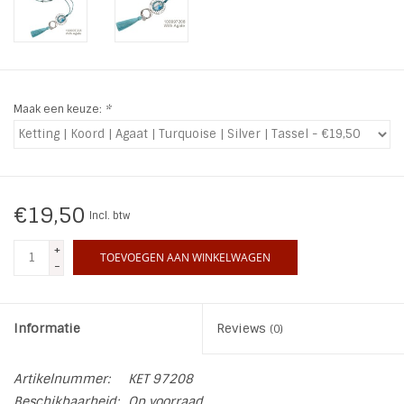
INSPIRATIE
SALE
Maak een keuze:
*
Blog
€19,50
Incl. btw
+
TOEVOEGEN AAN WINKELWAGEN
-
Informatie
Reviews
(0)
Artikelnummer:
KET 97208
Beschikbaarheid:
Op voorraad