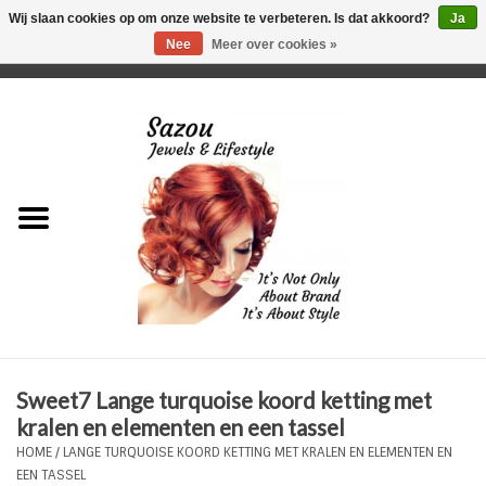
Wij slaan cookies op om onze website te verbeteren. Is dat akkoord?
Ja
Nee
Meer over cookies »
0 Artikelen - €0,00
Home
Just For Her
Just for Him
Kids Only
HORLOGES
Sweet7 Lange turquoise koord ketting met
Plus Size Sieraden
kralen en elementen en een tassel
HOME
/
LANGE TURQUOISE KOORD KETTING MET KRALEN EN ELEMENTEN EN
Enkelbandjes
EEN TASSEL