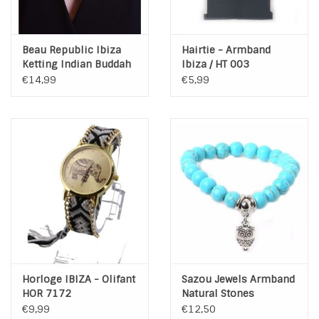
Beau Republic Ibiza
Hairtie - Armband
Ketting Indian Buddah
Ibiza / HT 003
€14,99
€5,99
Horloge IBIZA - Olifant
Sazou Jewels Armband
HOR 7172
Natural Stones
Turquoise Uil Bedel
€9,99
€12,50