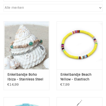
Tassen en meer
Haaraccesoires
Zonnebrillen
Fashion
ON THE BEACH
Enkelbandje Boho
Enkelbandje Beach
Charmin*s
Ibiza - Stainless Steel
Yellow - Elastisch
€14,99
€7,99
Ohlala Jewels
LIFESTYLE PRODUCTEN