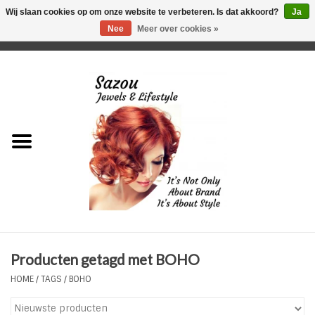
Wij slaan cookies op om onze website te verbeteren. Is dat akkoord?
Ja
Nee
Meer over cookies »
0 Artikelen - €0,00
Home
Just For Her
Just for Him
Kids Only
HORLOGES
Producten getagd met BOHO
Plus Size Sieraden
HOME
/
TAGS
/
BOHO
Enkelbandjes