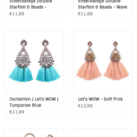
Enkelbandje Double
Enkelbandje Double
Starfish & Beads -
Starfish & Beads - Wave
Turtle Charm
Charm
€11,99
€11,99
Oorbellen | Let's WOW |
Let's WOW - Soft Pink
Turquoise Blue
€12,99
€11,99