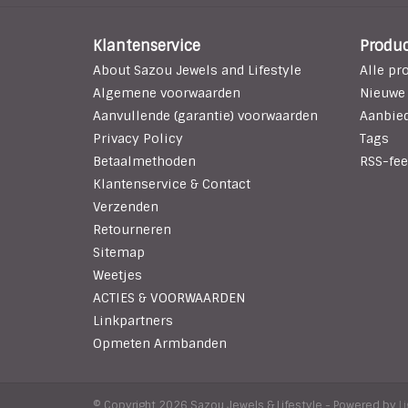
Klantenservice
Produ
About Sazou Jewels and Lifestyle
Alle pr
Algemene voorwaarden
Nieuwe
Aanvullende (garantie) voorwaarden
Aanbie
Privacy Policy
Tags
Betaalmethoden
RSS-fee
Klantenservice & Contact
Verzenden
Retourneren
Sitemap
Weetjes
ACTIES & VOORWAARDEN
Linkpartners
Opmeten Armbanden
© Copyright 2026 Sazou Jewels & Lifestyle - Powered by
L