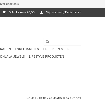
over cookies »
0 Artikelen - €0,00
Mijn account / Registreren
ERADEN
ENKELBANDJES
TASSEN EN MEER
OHLALA JEWELS
LIFESTYLE PRODUCTEN
HOME
/
HAIRTIE - ARMBAND IBIZA / HT 003