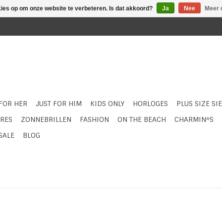
kies op om onze website te verbeteren. Is dat akkoord?
Ja
Nee
Meer 
 FOR HER
JUST FOR HIM
KIDS ONLY
HORLOGES
PLUS SIZE SI
RES
ZONNEBRILLEN
FASHION
ON THE BEACH
CHARMIN*S
SALE
BLOG