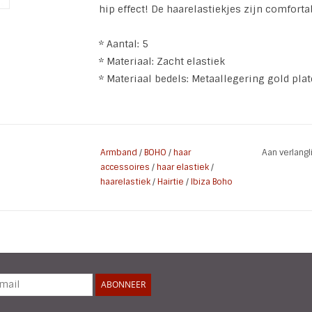
hip effect! De haarelastiekjes zijn comforta
* Aantal: 5
* Materiaal: Zacht elastiek
* Materiaal bedels: Metaallegering gold plat
Armband
/
BOHO
/
haar
Aan verlang
accessoires
/
haar elastiek
/
haarelastiek
/
Hairtie
/
Ibiza Boho
ABONNEER