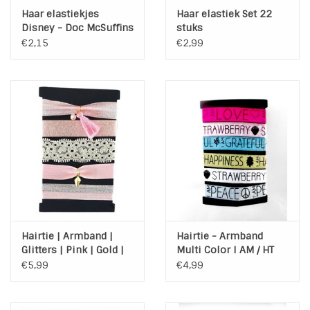
Haar elastiekjes
Haar elastiek Set 22
Disney - Doc McSuffins
stuks
€2,15
€2,99
Hairtie | Armband |
Hairtie - Armband
Glitters | Pink | Gold |
Multi Color I AM / HT
HT 028
025
€5,99
€4,99