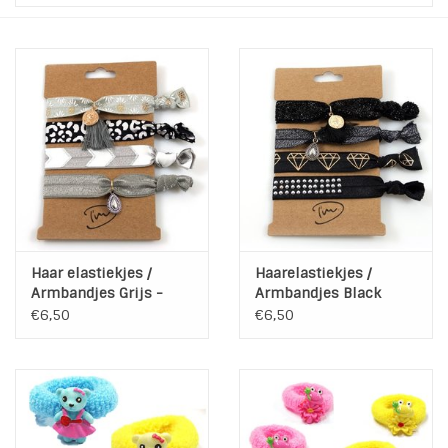
Tassen en meer
Haaraccesoires
Zonnebrillen
Fashion
ON THE BEACH
Haar elastiekjes /
Haarelastiekjes /
Armbandjes Grijs -
Armbandjes Black
Zwart
€6,50
€6,50
Charmin*s
Ohlala Jewels
LIFESTYLE PRODUCTEN