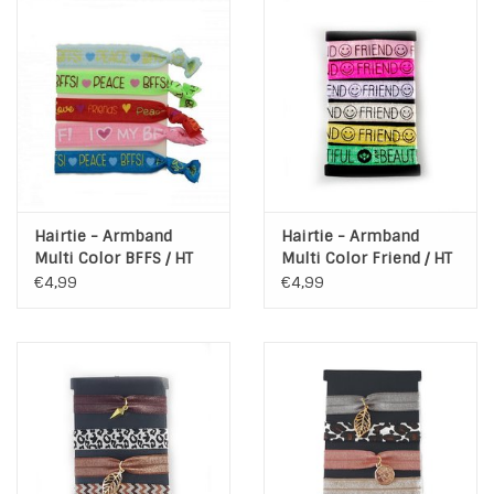
Hairtie - Armband
Hairtie - Armband
Multi Color BFFS / HT
Multi Color Friend / HT
024
023
€4,99
€4,99