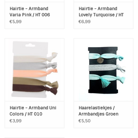
Hairtie - Armband
Hairtie - Armband
Varia Pink / HT 006
Lovely Turquoise / HT
008
€5,99
€6,99
Hairtie - Armband Uni
Haarelastiekjes /
Colors / HT 010
Armbandjes Groen
Zilver / HE 415
€3,99
€5,50