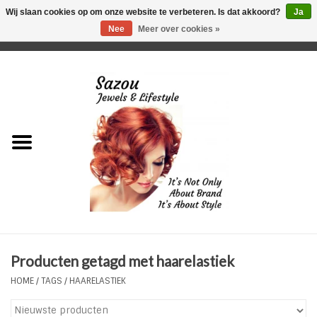
Wij slaan cookies op om onze website te verbeteren. Is dat akkoord?
Ja
Nee
Meer over cookies »
0 Artikelen - €0,00
Home
Just For Her
Just for Him
Kids Only
HORLOGES
Producten getagd met haarelastiek
Plus Size Sieraden
HOME
/
TAGS
/
HAARELASTIEK
Enkelbandjes