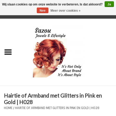
Wij slaan cookies op om onze website te verbeteren. Is dat akkoord?
Ja
Nee
Meer over cookies »
0 Artikelen - €0,00
Home
Just For Her
Just for Him
Kids Only
HORLOGES
Hairtie of Armband met Glitters in Pink en
Plus Size Sieraden
Gold | H028
HOME
/
HAIRTIE OF ARMBAND MET GLITTERS IN PINK EN GOLD | H028
Enkelbandjes