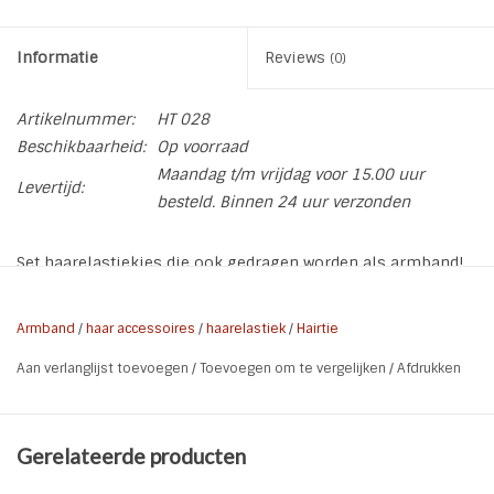
Informatie
Reviews
(0)
Artikelnummer:
HT 028
Beschikbaarheid:
Op voorraad
Maandag t/m vrijdag voor 15.00 uur
Levertijd:
besteld. Binnen 24 uur verzonden
Set haarelastiekjes die ook gedragen worden als armband!
Twee met Eeen bedel. De haarelastiekjes zijn gemaakt van
zacht glanzend elastiek. Mix verschillende kleuren door
Armband
/
haar accessoires
/
haarelastiek
/
Hairtie
elkaar voor een leuk hip effect! De hairties zijn makkelijk in
Aan verlanglijst toevoegen
/
Toevoegen om te vergelijken
/
Afdrukken
omvang aan te passen door de knoop aan de achterzijde.
* Aantal: 5
* Materiaal: Zacht elastiek
Gerelateerde producten
* Materiaal bedels: Metaallegering gold plated