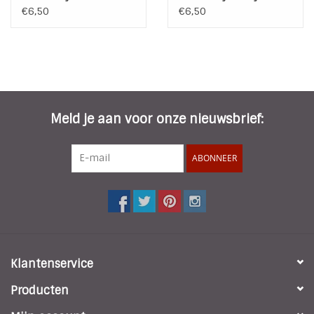
Zwart
€6,50
€6,50
Meld je aan voor onze nieuwsbrief:
ABONNEER
Klantenservice
Producten