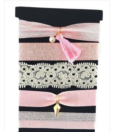
Tassen en meer
Haaraccesoires
Zonnebrillen
Fashion
ON THE BEACH
Charmin*s
Ohlala Jewels
LIFESTYLE PRODUCTEN