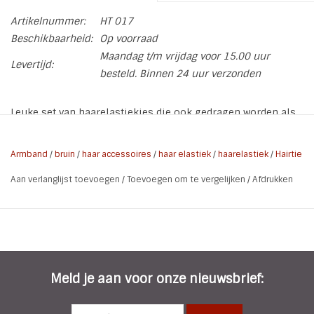
Artikelnummer:
HT 017
Beschikbaarheid:
Op voorraad
Maandag t/m vrijdag voor 15.00 uur
Levertijd:
besteld. Binnen 24 uur verzonden
Leuke set van haarelastiekjes die ook gedragen worden als
armband! De haarelastiekjes zijn gemaakt van zacht
glanzend elastiek. Mix verschillende kleuren door elkaar
Armband
/
bruin
/
haar accessoires
/
haar elastiek
/
haarelastiek
/
Hairtie
voor een leuk hip effect! De haarelastiekjes zijn
Aan verlanglijst toevoegen
/
Toevoegen om te vergelijken
/
Afdrukken
comfortabel in het dragen. Omdat erg geen ijzertje aan zit
beschadigd het je haar niet
Aantal: 4
Meld je aan voor onze nieuwsbrief: