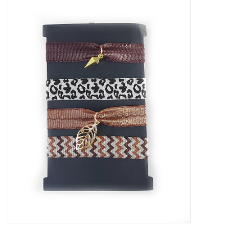
Tassen en meer
Haaraccesoires
Zonnebrillen
Fashion
ON THE BEACH
Charmin*s
Ohlala Jewels
LIFESTYLE PRODUCTEN