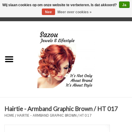
Wij slaan cookies op om onze website te verbeteren. Is dat akkoord?
Ja
Nee
Meer over cookies »
0 Artikelen - €0,00
Home
Just For Her
Just for Him
Kids Only
HORLOGES
Hairtie - Armband Graphic Brown / HT 017
Plus Size Sieraden
HOME
/
HAIRTIE - ARMBAND GRAPHIC BROWN / HT 017
Enkelbandjes