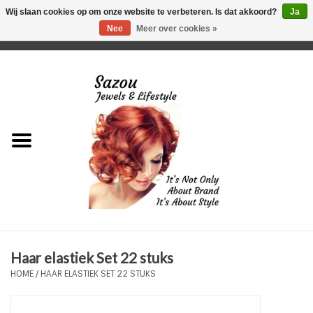
Wij slaan cookies op om onze website te verbeteren. Is dat akkoord?
Ja
Nee
Meer over cookies »
0 Artikelen - €0,00
Home
Just For Her
Just for Him
Kids Only
HORLOGES
Haar elastiek Set 22 stuks
Plus Size Sieraden
HOME
/
HAAR ELASTIEK SET 22 STUKS
Enkelbandjes