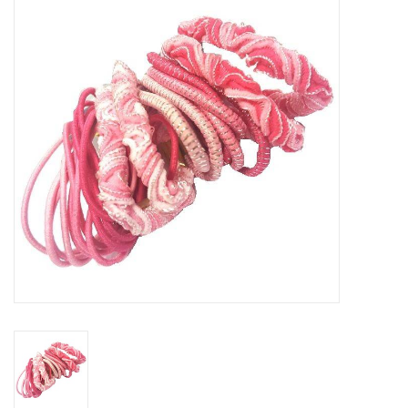
Tassen en meer
Haaraccesoires
Zonnebrillen
Fashion
ON THE BEACH
Charmin*s
Ohlala Jewels
LIFESTYLE PRODUCTEN