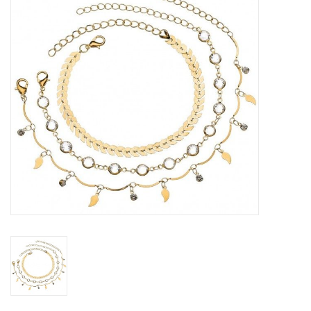
Tassen en meer
Haaraccesoires
Zonnebrillen
Fashion
ON THE BEACH
Charmin*s
Ohlala Jewels
LIFESTYLE PRODUCTEN