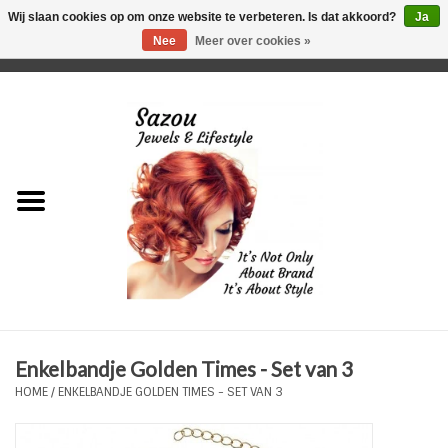
Wij slaan cookies op om onze website te verbeteren. Is dat akkoord?
Ja
Nee
Meer over cookies »
0 Artikelen - €0,00
Home
Just For Her
Just for Him
Kids Only
HORLOGES
Enkelbandje Golden Times - Set van 3
Plus Size Sieraden
HOME
/
ENKELBANDJE GOLDEN TIMES - SET VAN 3
Enkelbandjes