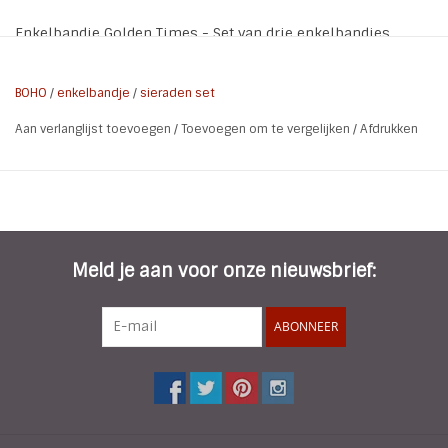
Enkelbandje Golden Times - Set van drie enkelbandjes.
* Materiaal: Zinc Alloy | Crystal
* Kleur: Goud
BOHO
/
enkelbandje
/
sieraden set
* Lengte 1: 20 cm + 6cm verlengkettinkje
Aan verlanglijst toevoegen
/
Toevoegen om te vergelijken
/
Afdrukken
* Lengte 2: 21,5 cm + 6 cm verlengkettinkje
* Lengte 3: 20 cm + 6 cm verlengkettinkje
De enkelbandjes worden geleverd op een voetkaartje
Meld je aan voor onze nieuwsbrief:
ABONNEER