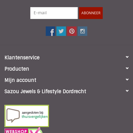
ABONNEER
Klantenservice
Producten
Mijn account
Sazou Jewels & Lifestyle Dordrecht