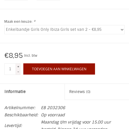
INSPIRATIE
Maak een keuze:
*
SALE
Blog
€8,95
Incl. btw
+
TOEVOEGEN AAN WINKELWAGEN
-
Informatie
Reviews
(0)
Artikelnummer:
EB 2032306
Beschikbaarheid:
Op voorraad
Maandag t/m vrijdag voor 15.00 uur
Levertijd: