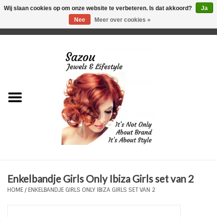
Wij slaan cookies op om onze website te verbeteren. Is dat akkoord?
Ja
Nee
Meer over cookies »
0 Artikelen - €0,00
Home
Just For Her
Just for Him
Kids Only
HORLOGES
Enkelbandje Girls Only Ibiza Girls set van 2
Plus Size Sieraden
HOME
/
ENKELBANDJE GIRLS ONLY IBIZA GIRLS SET VAN 2
Enkelbandjes