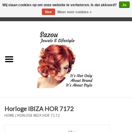
Wij slaan cookies op om onze website te verbeteren. Is dat akkoord?
Ja
Nee
Meer over cookies »
0 Artikelen - €0,00
Home
Just For Her
Just for Him
Kids Only
HORLOGES
Horloge IBIZA HOR 7172
Plus Size Sieraden
HOME
/
HORLOGE IBIZA HOR 7172
Enkelbandjes