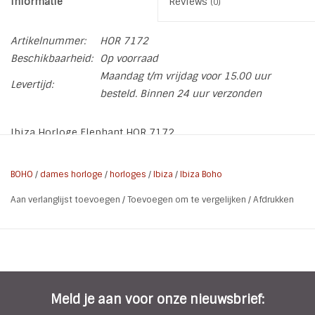
Informatie
Reviews
(0)
Artikelnummer:
HOR 7172
Beschikbaarheid:
Op voorraad
Maandag t/m vrijdag voor 15.00 uur
Levertijd:
besteld. Binnen 24 uur verzonden
Ibiza Horloge Elephant HOR 7172
Helemaal hip zijn deze horloges in vrolijke kleuren. Ze
passen precies in de festival look en boho fashion trend. Je
BOHO
/
dames horloge
/
horloges
/
Ibiza
/
Ibiza Boho
sluit het horloge met het schuifkoordje aan de achterkant.
Aan verlanglijst toevoegen
/
Toevoegen om te vergelijken
/
Afdrukken
* Kleur kast: Goud
* Wijzerplaat: Olifant
* Kleur band: Zwart Wit
* Materiaal: Katoen / Metaal
* Lengte: 26 cm (geopend) Kan verkleind worden tot 14 cm
Meld je aan voor onze nieuwsbrief:
* Doorsnee klok: 3,9 cm