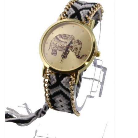
Tassen en meer
Haaraccesoires
Zonnebrillen
Fashion
ON THE BEACH
Charmin*s
Ohlala Jewels
LIFESTYLE PRODUCTEN