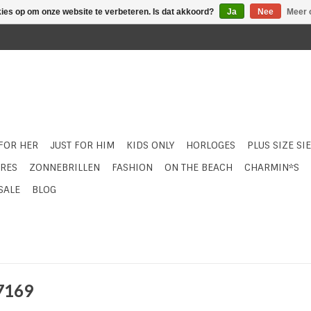
kies op om onze website te verbeteren. Is dat akkoord?
Ja
Nee
Meer 
 FOR HER
JUST FOR HIM
KIDS ONLY
HORLOGES
PLUS SIZE SI
RES
ZONNEBRILLEN
FASHION
ON THE BEACH
CHARMIN*S
SALE
BLOG
 7169