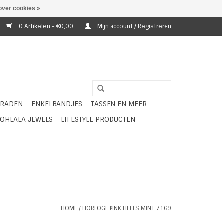
over cookies »
0 Artikelen - €0,00
Mijn account / Registreren
ERADEN
ENKELBANDJES
TASSEN EN MEER
OHLALA JEWELS
LIFESTYLE PRODUCTEN
HOME
/
HORLOGE PINK HEELS MINT 7169