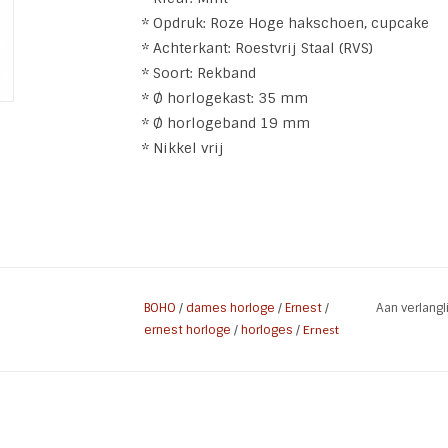
* Opdruk: Roze Hoge hakschoen, cupcake
* Achterkant: Roestvrij Staal (RVS)
* Soort: Rekband
* Ø horlogekast: 35 mm
* Ø horlogeband 19 mm
* Nikkel vrij
BOHO
/
dames horloge
/
Ernest
/
Aan verlang
ernest horloge
/
horloges
/
Ernest