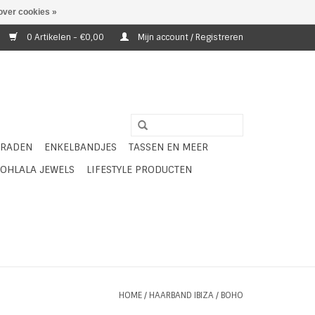
over cookies »
0 Artikelen - €0,00
Mijn account / Registreren
ERADEN
ENKELBANDJES
TASSEN EN MEER
OHLALA JEWELS
LIFESTYLE PRODUCTEN
HOME
/
HAARBAND IBIZA / BOHO