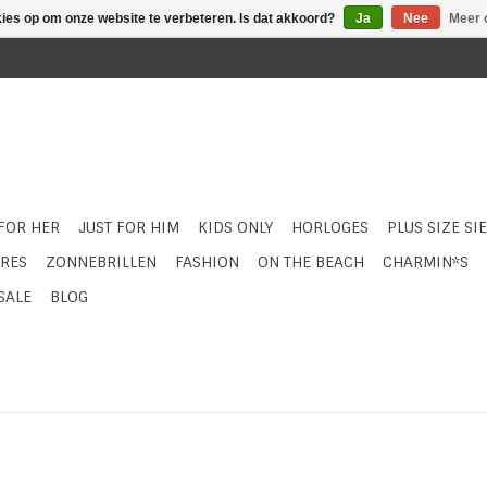
kies op om onze website te verbeteren. Is dat akkoord?
Ja
Nee
Meer 
 FOR HER
JUST FOR HIM
KIDS ONLY
HORLOGES
PLUS SIZE SI
RES
ZONNEBRILLEN
FASHION
ON THE BEACH
CHARMIN*S
SALE
BLOG