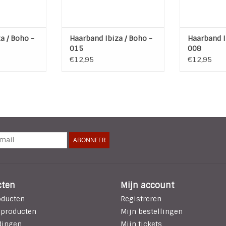
n elastiek aan
De band heeft een elastiek aan
De band heeft
rkant.
de achterkant.
de ac
 WINKELWAGEN
TOEVOEGEN AAN WINKELWAGEN
TOEVOEGEN A
a / Boho -
Haarband Ibiza / Boho -
Haarband I
015
008
€12,95
€12,95
ABONNEER
cten
Mijn account
oducten
Registreren
 producten
Mijn bestellingen
dingen
Mijn tickets