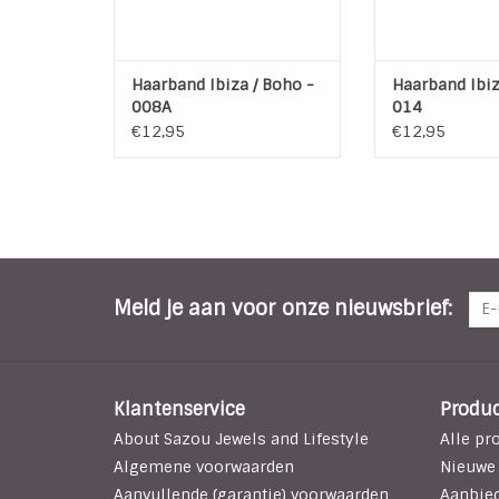
elastiek aan de achterkant.
De band heeft ee
de achte
TOEVOEGEN AAN WINKELWAGEN
TOEVOEGEN AAN
Haarband Ibiza / Boho -
Haarband Ibiz
008A
014
€12,95
€12,95
Meld je aan voor onze nieuwsbrief:
Klantenservice
Produ
About Sazou Jewels and Lifestyle
Alle pr
Algemene voorwaarden
Nieuwe
Aanvullende (garantie) voorwaarden
Aanbie