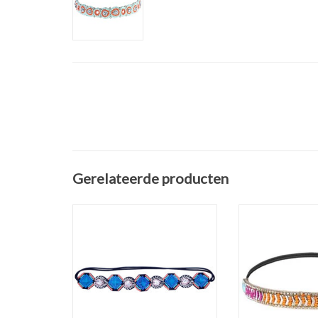
Gerelateerde producten
Elastische Ibiza / Boho
Trendy elastisch
haarband of hoofdband
haarband of 
"Sparkling Beads".
COLORFUL
Deze is afgewerkt met
Deze is afge
kraaltjes en facetsteentjes
kraaltjes en fa
voor een mooi glinsterend
voor een mooi 
effect.
effect. Het is
De band heeft een dubbele
Musthave haarba