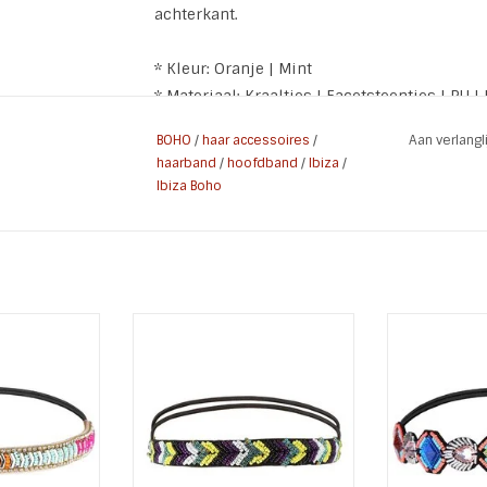
achterkant.
* Kleur: Oranje | Mint
* Materiaal: Kraaltjes | Facetsteentjes | PU | 
* Afmeting: 28 x 2.7 cm (het elastiek is nie
BOHO
/
haar accessoires
/
Aan verlang
* Soort: Headband | Haarband | Hoofdband
haarband
/
hoofdband
/
Ibiza
/
* 100 % Nikkelvrij
Ibiza Boho
e Ibiza / Boho
Trendy elastische Ibiza / Boho
Trendy elasti
hoofdband
haarband of hoofdband
haarband
 BEADS
Summer Ziz Zag
SPARK
werkt met
Deze is afgewerkt met
Deze is 
cetsteentjes
kraaltjes en facetsteentjes
kraaltjes e
glinsterend
voor een mooi glinsterend
voor een m
 één van de
effect. Het is één van de
effect. He
nden van nu!
Musthave haarbanden van nu!
Musthave ha