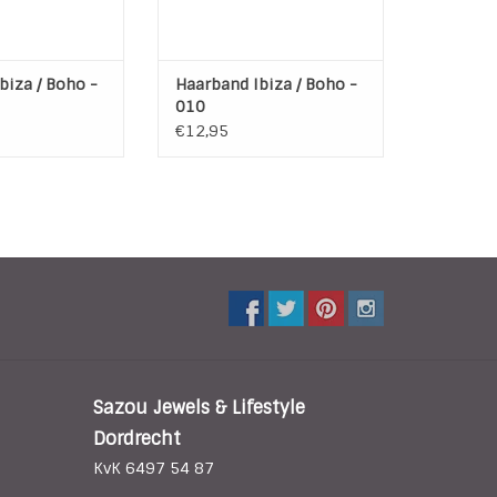
 een elastiek aan
De band heeft een elastiek aan
hterkant.
de achterkant.
AN WINKELWAGEN
TOEVOEGEN AAN WINKELWAGEN
biza / Boho -
Haarband Ibiza / Boho -
010
€12,95
Sazou Jewels & Lifestyle
Dordrecht
KvK 6497 54 87