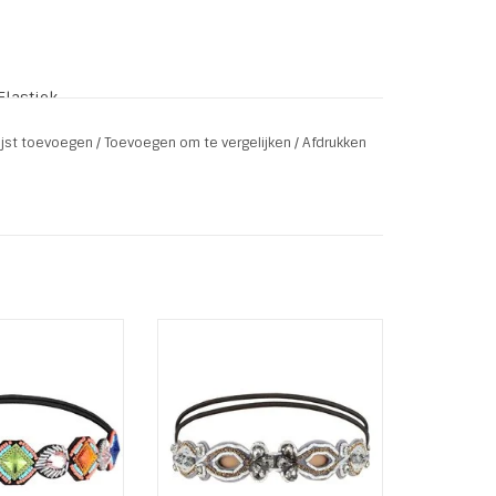
Elastiek
t meegerekend)
lijst toevoegen
/
Toevoegen om te vergelijken
/
Afdrukken
sche Ibiza / Boho
Trendy elastische Ibiza / Boho
 of hoofdband
haarband of hoofdband
LING BEADS
MIDNIGHT DREAM
afgewerkt met
Deze is afgewerkt met
n facetsteentjes
kraaltjes en facetsteentjes
ooi glinsterend
voor een mooi glinsterend
t is één van de
effect. Het is één van de
arbanden van nu!
Musthave haarbanden van nu!