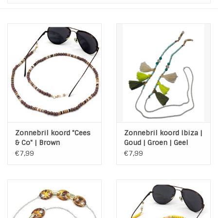
Tassen en meer
Haaraccesoires
Zonnebrillen
Fashion
ON THE BEACH
Zonnebril koord "Cees
Zonnebril koord Ibiza |
& Co" | Brown
Goud | Groen | Geel
€7,99
€7,99
Charmin*s
Ohlala Jewels
LIFESTYLE PRODUCTEN