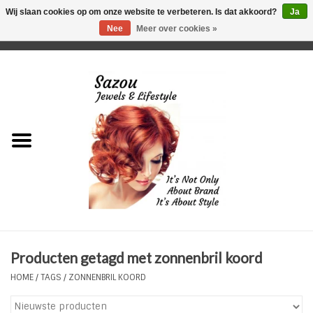
Wij slaan cookies op om onze website te verbeteren. Is dat akkoord?
Ja
Nee
Meer over cookies »
0 Artikelen - €0,00
Home
Just For Her
Just for Him
Kids Only
HORLOGES
Producten getagd met zonnenbril koord
Plus Size Sieraden
HOME
/
TAGS
/
ZONNENBRIL KOORD
Enkelbandjes