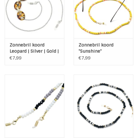
INSPIRATIE
SALE
Zonnebril koord
Zonnebril koord
Blog
Leopard | Silver | Gold |
"Sunshine"
Brown
€7,99
€7,99