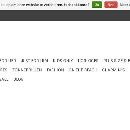
kies op om onze website te verbeteren. Is dat akkoord?
Ja
Nee
Meer 
 FOR HER
JUST FOR HIM
KIDS ONLY
HORLOGES
PLUS SIZE SI
RES
ZONNEBRILLEN
FASHION
ON THE BEACH
CHARMIN*S
SALE
BLOG