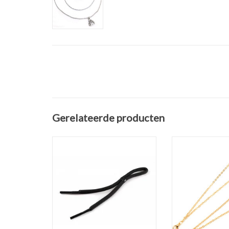
Gerelateerde producten
Voorkom dat je je (zonne)bril
Zonnebril ko
verliest met het drijvende
Feather met gou
brillenkoord met secure fit
Kleur: 
sluiting
TOEVOEGEN AAN
Breedte koord: 1,5 cm
Lengte: 62 cm
TOEVOEGEN AAN WINKELWAGEN