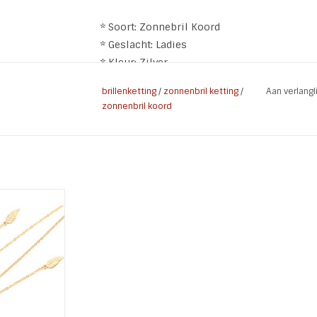
* Soort: Zonnebril Koord
* Geslacht: Ladies
* Kleur: Zilver
* Materiaal: Metaal
brillenketting
/
zonnenbril ketting
/
Aan verlang
* Lengte: 79 cm
zonnenbril koord
* Kenmerken: Nikkel vrij
ord Golden
den veertjes
Goud
 WINKELWAGEN