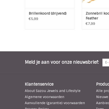
Brillenkoord (drijvend)
Zonnebril ko
Feather
€5,99
€7,99
Meld je aan voor onze nieuwsbrief:
Klantenservice
Produ
About Sazou Jewels and Lifestyle
Alle pr
Algemene voorwaarden
Nieuwe
Aanvullende (garantie) voorwaarden
Aanbie
Privacy Policy
Tags