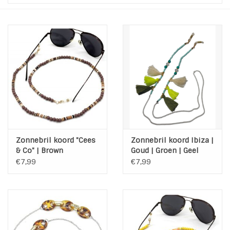
Tassen en meer
Haaraccesoires
Zonnebrillen
Fashion
ON THE BEACH
Zonnebril koord "Cees
Zonnebril koord Ibiza |
& Co" | Brown
Goud | Groen | Geel
€7,99
€7,99
Charmin*s
Ohlala Jewels
LIFESTYLE PRODUCTEN