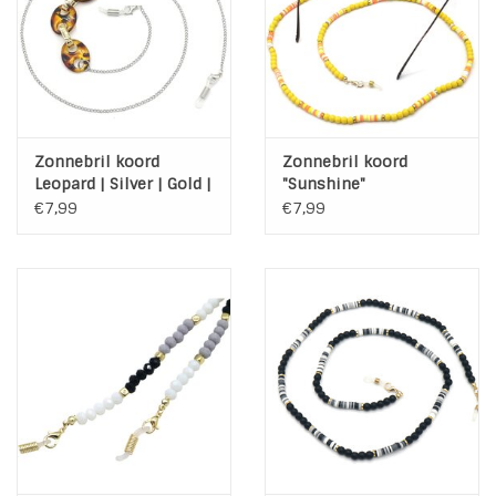
INSPIRATIE
SALE
Zonnebril koord
Zonnebril koord
Blog
Leopard | Silver | Gold |
"Sunshine"
Brown
€7,99
€7,99