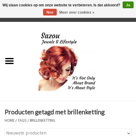
Wij slaan cookies op om onze website te verbeteren. Is dat akkoord?
Ja
Nee
Meer over cookies »
0 Artikelen - €0,00
Home
Just For Her
Just for Him
Kids Only
HORLOGES
Producten getagd met brillenketting
Plus Size Sieraden
HOME
/
TAGS
/
BRILLENKETTING
Enkelbandjes