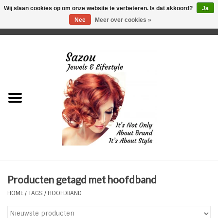
Wij slaan cookies op om onze website te verbeteren. Is dat akkoord?
Ja
Nee
Meer over cookies »
0 Artikelen - €0,00
Home
Just For Her
Just for Him
Kids Only
HORLOGES
Producten getagd met hoofdband
Plus Size Sieraden
HOME
/
TAGS
/
HOOFDBAND
Enkelbandjes