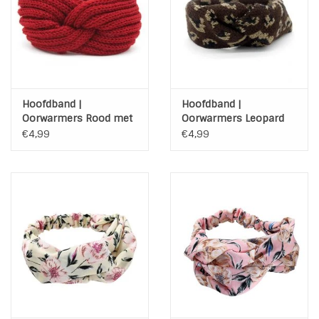
INSPIRATIE
SALE
Hoofdband |
Hoofdband |
Blog
Oorwarmers Rood met
Oorwarmers Leopard
knoop | M014
Dark Brown | M015
€4,99
€4,99