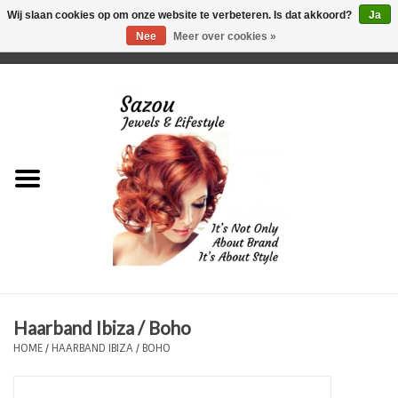
Wij slaan cookies op om onze website te verbeteren. Is dat akkoord?
Ja
Nee
Meer over cookies »
0 Artikelen - €0,00
Home
Just For Her
Just for Him
Kids Only
HORLOGES
Haarband Ibiza / Boho
Plus Size Sieraden
HOME
/
HAARBAND IBIZA / BOHO
Enkelbandjes