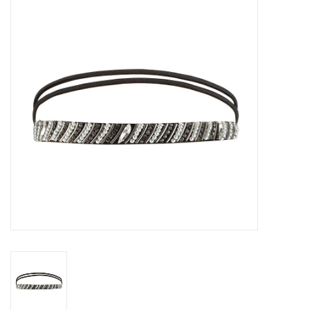
Tassen en meer
Haaraccesoires
Zonnebrillen
Fashion
ON THE BEACH
Charmin*s
Ohlala Jewels
LIFESTYLE PRODUCTEN