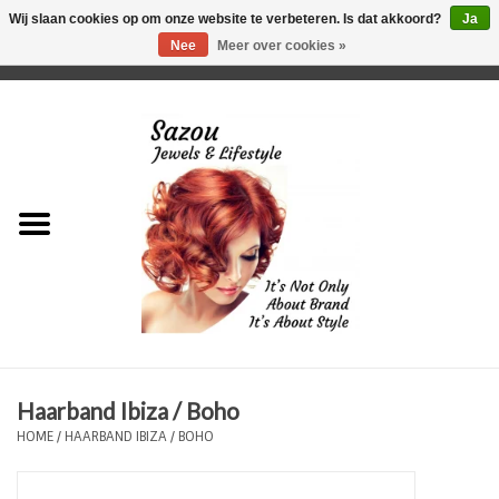
Wij slaan cookies op om onze website te verbeteren. Is dat akkoord?
Ja
Nee
Meer over cookies »
0 Artikelen - €0,00
Home
Just For Her
Just for Him
Kids Only
HORLOGES
Haarband Ibiza / Boho
Plus Size Sieraden
HOME
/
HAARBAND IBIZA / BOHO
Enkelbandjes