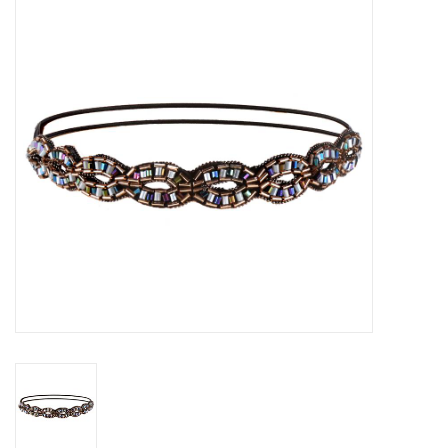
Tassen en meer
Haaraccesoires
Zonnebrillen
Fashion
ON THE BEACH
Charmin*s
Ohlala Jewels
LIFESTYLE PRODUCTEN