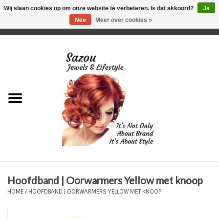
Wij slaan cookies op om onze website te verbeteren. Is dat akkoord?
Ja
Nee
Meer over cookies »
0 Artikelen - €0,00
Home
Just For Her
Just for Him
Kids Only
HORLOGES
Hoofdband | Oorwarmers Yellow met knoop
Plus Size Sieraden
HOME
/
HOOFDBAND | OORWARMERS YELLOW MET KNOOP
Enkelbandjes