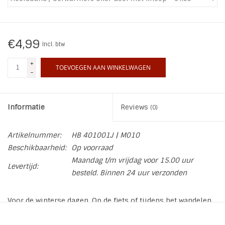
INSPIRATIE
€4,99
Incl. btw
SALE
+
TOEVOEGEN AAN WINKELWAGEN
-
Blog
Informatie
Reviews
(0)
Artikelnummer:
HB 401001J | M010
Beschikbaarheid:
Op voorraad
Maandag t/m vrijdag voor 15.00 uur
Levertijd:
besteld. Binnen 24 uur verzonden
Voor de winterse dagen. Op de fiets of tijdens het wandelen
blijven je oren lekker warm met deze Oker Geel gebreide