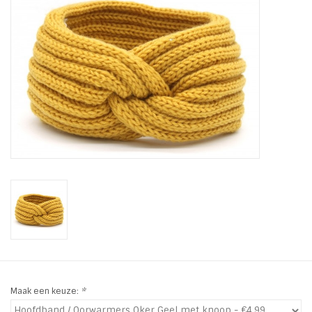
Tassen en meer
Haaraccesoires
Zonnebrillen
Fashion
ON THE BEACH
Charmin*s
Ohlala Jewels
Maak een keuze:
*
LIFESTYLE PRODUCTEN