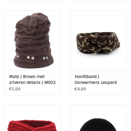
Muts | Brown met
Hoofdband |
zilveren details | M002
Oorwarmers Leopard
Dark Brown | M015
€5,99
€4,99