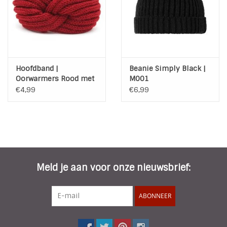
Hoofdband |
Beanie Simply Black |
Oorwarmers Rood met
M001
knoop | M014
€4,99
€6,99
Meld je aan voor onze nieuwsbrief:
ABONNEER