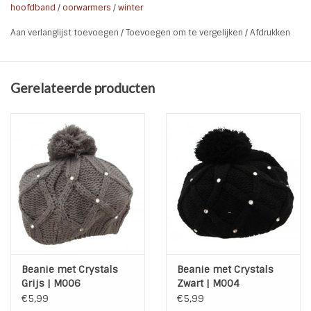
hoofdband | oorwarmers met knoop.
hoofdband
/
oorwarmers
/
winter
* Soort: Hoofdband | Oorwarmers | Headband
Aan verlanglijst toevoegen
/
Toevoegen om te vergelijken
/
Afdrukken
* Kleur: Oker Geel
* Materiaal: Acryl
* Kenmerken: Elastisch | Gebreid
Gerelateerde producten
* Wasvoorschrift: 30 graden
Beanie met Crystals
Beanie met Crystals
Grijs | M006
Zwart | M004
€5,99
€5,99