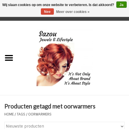
Wij slaan cookies op om onze website te verbeteren. Is dat akkoord?
Ja
Nee
Meer over cookies »
0 Artikelen - €0,00
Home
Just For Her
Just for Him
Kids Only
HORLOGES
Producten getagd met oorwarmers
Plus Size Sieraden
HOME
/
TAGS
/
OORWARMERS
Enkelbandjes