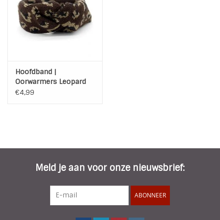
INSPIRATIE
SALE
Hoofdband |
Blog
Oorwarmers Leopard
Dark Brown | M015
€4,99
Meld je aan voor onze nieuwsbrief:
ABONNEER