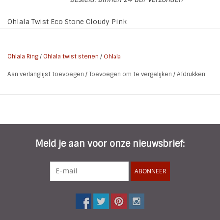
Ohlala Twist Eco Stone Cloudy Pink
Wanneer je nog een ring uit de eerste serie hebt of hier
besteld (Steel, Rose, Gold, Choco) dan heb je voor deze
Ohlala Ring
/
Ohlala twist stenen
/
Ohlala
nieuwe stenen een andere TopTwist (schroefdop) nodig
Aan verlanglijst toevoegen
/
Toevoegen om te vergelijken
/
Afdrukken
welke hier los verkrijgbaar is in alle kleuren. Zo kan je nog
leukere combinaties maken. De Ohlala ring Twist Black is al
voorzien van de nieuwe Toptwist.
Meld je aan voor onze nieuwsbrief:
ABONNEER