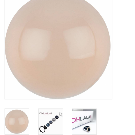
Tassen en meer
Haaraccesoires
Zonnebrillen
Fashion
ON THE BEACH
Charmin*s
Ohlala Jewels
LIFESTYLE PRODUCTEN