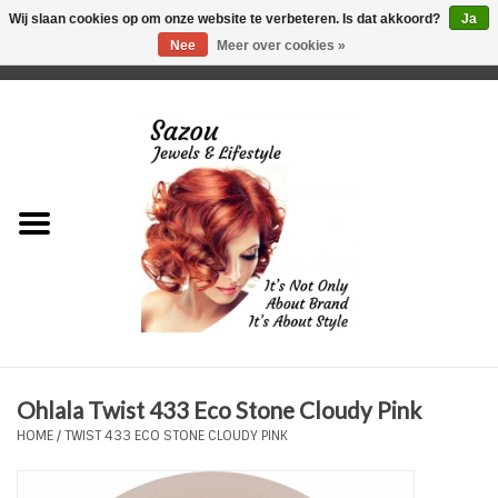
Wij slaan cookies op om onze website te verbeteren. Is dat akkoord?
Ja
Nee
Meer over cookies »
0 Artikelen - €0,00
Home
Just For Her
Just for Him
Kids Only
HORLOGES
Ohlala Twist 433 Eco Stone Cloudy Pink
Plus Size Sieraden
HOME
/
TWIST 433 ECO STONE CLOUDY PINK
Enkelbandjes