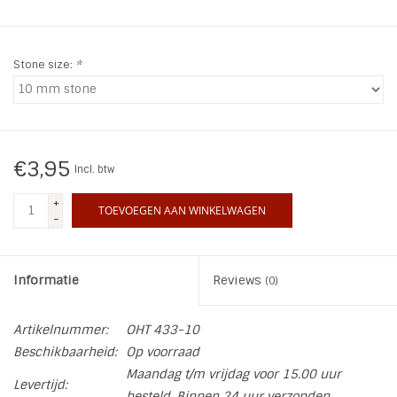
INSPIRATIE
Stone size:
*
SALE
Blog
€3,95
Incl. btw
+
TOEVOEGEN AAN WINKELWAGEN
-
Informatie
Reviews
(0)
Artikelnummer:
OHT 433-10
Beschikbaarheid:
Op voorraad
Maandag t/m vrijdag voor 15.00 uur
Levertijd:
besteld. Binnen 24 uur verzonden