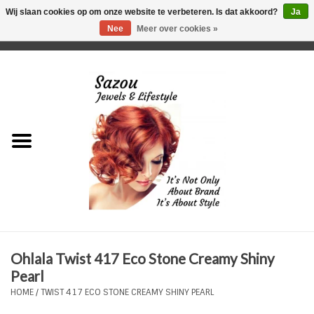
Wij slaan cookies op om onze website te verbeteren. Is dat akkoord?
Ja
Nee
Meer over cookies »
0 Artikelen - €0,00
Home
Just For Her
Just for Him
Kids Only
HORLOGES
Ohlala Twist 417 Eco Stone Creamy Shiny
Plus Size Sieraden
Pearl
HOME
/
TWIST 417 ECO STONE CREAMY SHINY PEARL
Enkelbandjes