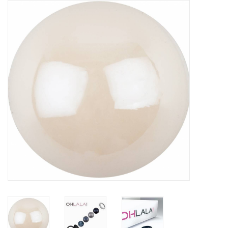
Tassen en meer
Haaraccesoires
Zonnebrillen
Fashion
ON THE BEACH
Charmin*s
Ohlala Jewels
LIFESTYLE PRODUCTEN