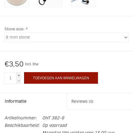
INSPIRATIE
SALE
Stone size:
*
Blog
€3,50
Incl. btw
+
TOEVOEGEN AAN WINKELWAGEN
-
Informatie
Reviews
(0)
Artikelnummer:
OHT 382-8
Beschikbaarheid:
Op voorraad
Maandag t/m vrijdag voor 15.00 uur