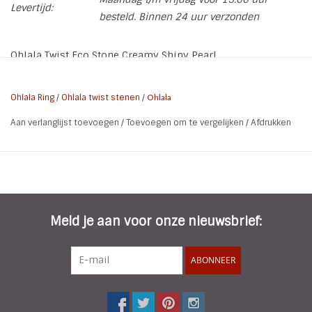
Levertijd:
besteld. Binnen 24 uur verzonden
Ohlala Twist Eco Stone Creamy Shiny Pearl
Wanneer je nog een ring uit de eerste serie hebt of hier
besteld (Steel, Rose, Gold, Choco) dan heb je voor deze
Ohlala Ring
/
Ohlala twist stenen
/
Ohlala
nieuwe stenen een andere TopTwist (schroefdop) nodig
Aan verlanglijst toevoegen
/
Toevoegen om te vergelijken
/
Afdrukken
welke hier los verkrijgbaar is in alle kleuren. Zo kan je nog
leukere combinaties maken. De Ohlala ring Twist Black is al
voorzien van de nieuwe Toptwist.
Meld je aan voor onze nieuwsbrief:
ABONNEER