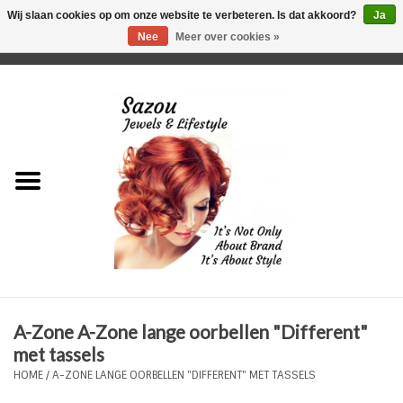
Wij slaan cookies op om onze website te verbeteren. Is dat akkoord?
Ja
Nee
Meer over cookies »
0 Artikelen - €0,00
Home
Just For Her
Just for Him
Kids Only
HORLOGES
A-Zone A-Zone lange oorbellen "Different"
Plus Size Sieraden
met tassels
HOME
/
A-ZONE LANGE OORBELLEN "DIFFERENT" MET TASSELS
Enkelbandjes