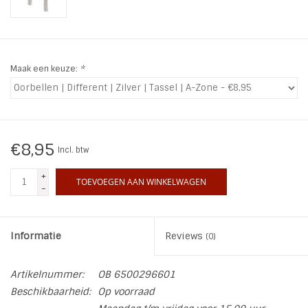
INSPIRATIE
SALE
Maak een keuze:
*
Blog
€8,95
Incl. btw
+
TOEVOEGEN AAN WINKELWAGEN
-
Informatie
Reviews
(0)
Artikelnummer:
OB 6500296601
Beschikbaarheid:
Op voorraad