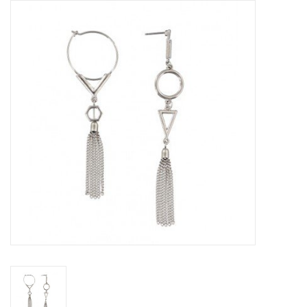
Tassen en meer
Haaraccesoires
Zonnebrillen
Fashion
ON THE BEACH
Charmin*s
Ohlala Jewels
LIFESTYLE PRODUCTEN