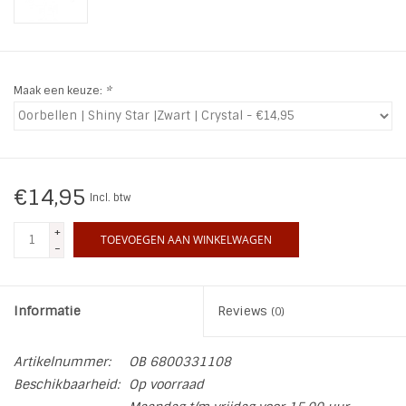
INSPIRATIE
SALE
Maak een keuze:
*
Blog
€14,95
Incl. btw
+
TOEVOEGEN AAN WINKELWAGEN
-
Informatie
Reviews
(0)
Artikelnummer:
OB 6800331108
Beschikbaarheid:
Op voorraad