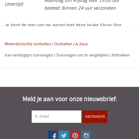
Maandag t/m vrijdag voor 15.00 uur
Levertijd:
besteld. Binnen 24 uur verzonden
Je bent de ster van de avond met deze leuke Shiny Star
oorbellen van A-Zone. De zwarte Sterren zijn bedekt met
crystal stras steentjes.
Minimalistische oorbellen
/
Oorbellen
/
A-Zone
* Kleur: Zwart Metaal ( gun metal) / Crystal
Aan verlanglijst toevoegen
/
Toevoegen om te vergelijken
/
Afdrukken
* Lengte oorbel: 8 cm
* Breedte oorbel: 6 cm (ster)
* Materiaal: Metaal Gun Metal, Strass
* Kenmerk: Vishaak oorhanger
Meld je aan voor onze nieuwsbrief:
ABONNEER