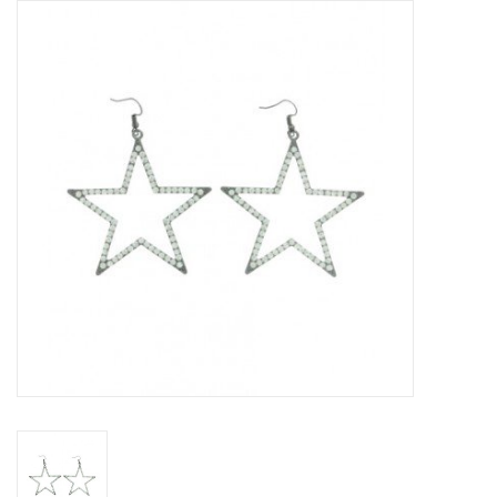
Tassen en meer
Haaraccesoires
Zonnebrillen
Fashion
ON THE BEACH
Charmin*s
Ohlala Jewels
LIFESTYLE PRODUCTEN