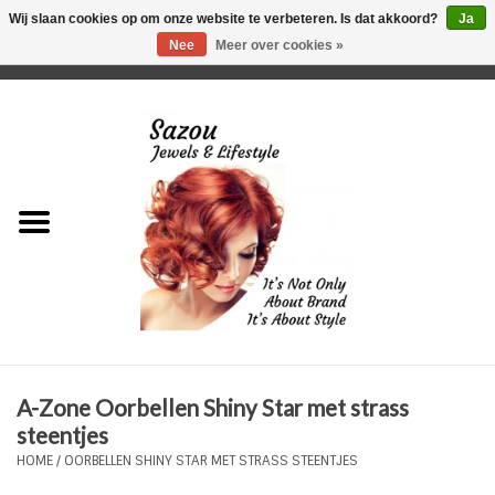
Wij slaan cookies op om onze website te verbeteren. Is dat akkoord?
Ja
Nee
Meer over cookies »
0 Artikelen - €0,00
Home
Just For Her
Just for Him
Kids Only
HORLOGES
A-Zone Oorbellen Shiny Star met strass
Plus Size Sieraden
steentjes
HOME
/
OORBELLEN SHINY STAR MET STRASS STEENTJES
Enkelbandjes