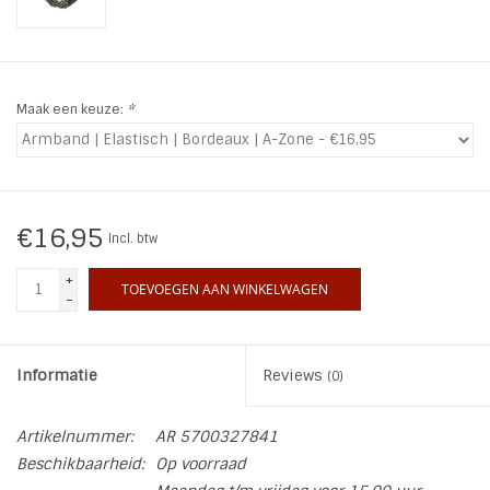
INSPIRATIE
SALE
Maak een keuze:
*
Blog
€16,95
Incl. btw
+
TOEVOEGEN AAN WINKELWAGEN
-
Informatie
Reviews
(0)
Artikelnummer:
AR 5700327841
Beschikbaarheid:
Op voorraad