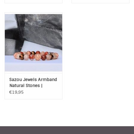
zilveren bedel
Sazou Jewels Armband
Natural Stones |
Glamour
€19,95