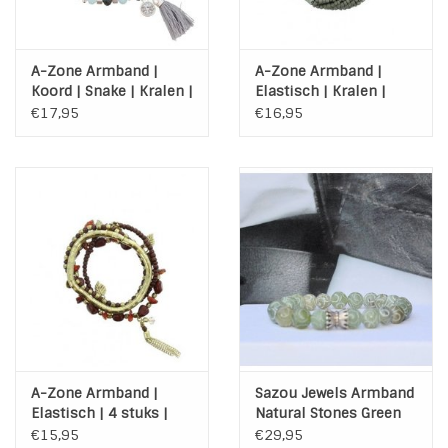
A-Zone Armband |
A-Zone Armband |
Koord | Snake | Kralen |
Elastisch | Kralen |
Tassel
Taupe | Zilver grijs
€17,95
€16,95
A-Zone Armband |
Sazou Jewels Armband
Elastisch | 4 stuks |
Natural Stones Green
Terra - Goud
met 925 sterling
€15,95
€29,95