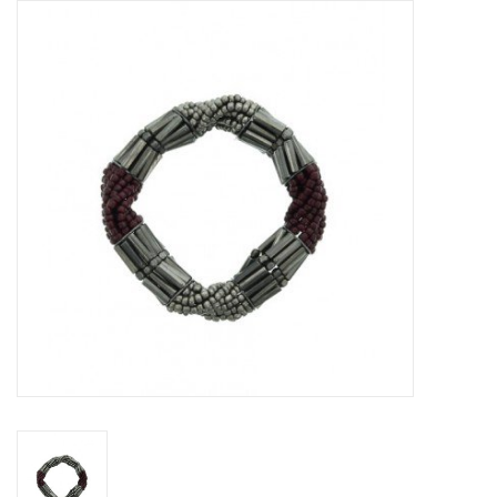
Tassen en meer
Haaraccesoires
Zonnebrillen
Fashion
ON THE BEACH
Charmin*s
Ohlala Jewels
LIFESTYLE PRODUCTEN