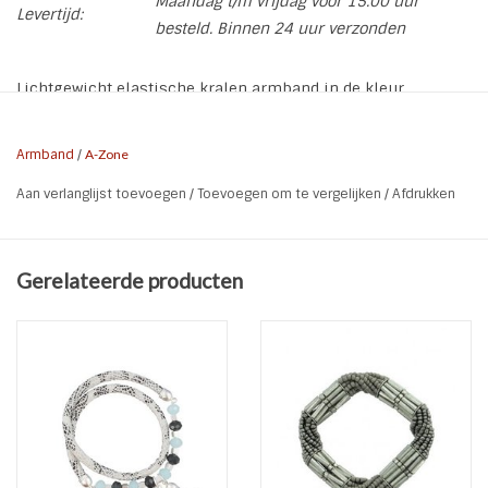
Maandag t/m vrijdag voor 15.00 uur
Levertijd:
besteld. Binnen 24 uur verzonden
Lichtgewicht elastische kralen armband in de kleur
Bordeaux met zilver grijs van A-Zone. De armband is een
bundel van kralen armbandjes die bijeen gehouden worden
Armband
/
A-Zone
door tussenzetsels.
Aan verlanglijst toevoegen
/
Toevoegen om te vergelijken
/
Afdrukken
* Kleur: Bordeaux (garnet) | Zilver grijs
* Maat: One Size (polsomtrek 16 t/m 19,5 cm)
* Soort: Elastisch
Gerelateerde producten
* Compositie: 60% glass | 20% CCB | 20% metal
* Nikkel Vrij
* Gewicht: 33 gram