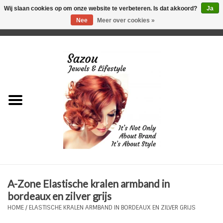
Wij slaan cookies op om onze website te verbeteren. Is dat akkoord?
Ja
Nee
Meer over cookies »
0 Artikelen - €0,00
Home
Just For Her
Just for Him
Kids Only
HORLOGES
A-Zone Elastische kralen armband in
Plus Size Sieraden
bordeaux en zilver grijs
HOME
/
ELASTISCHE KRALEN ARMBAND IN BORDEAUX EN ZILVER GRIJS
Enkelbandjes