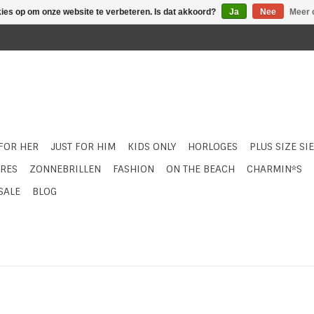
kies op om onze website te verbeteren. Is dat akkoord?
Ja
Nee
Meer 
 FOR HER
JUST FOR HIM
KIDS ONLY
HORLOGES
PLUS SIZE SI
RES
ZONNEBRILLEN
FASHION
ON THE BEACH
CHARMIN*S
SALE
BLOG