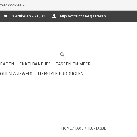
over cookies »
0 Artikelen - €0,00
Mijn account / Registreren
ERADEN
ENKELBANDJES
TASSEN EN MEER
OHLALA JEWELS
LIFESTYLE PRODUCTEN
HOME
/
TAGS
/
HEUPTASJE