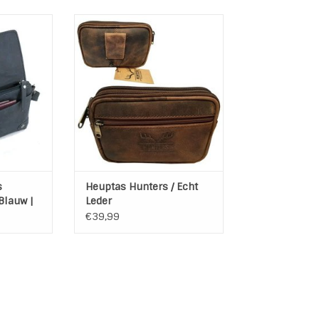
amestasje
Heuptasje van echt leder voor
ptasje ,
aan je broeksriem. Het tasje
wee royale
heeft 2 ruime vakken en een
iet alleen
vakje aan de voorzijde. Allen af
 in kwijt,
te sluiten met een rits. Maat
 ook je
heuptasje B17 x H13 x D5 cm
ipstick of
TOEVOEGEN AAN WINKELWAGEN
heden.
NKELWAGEN
s
Heuptas Hunters / Echt
Blauw |
Leder
€39,99