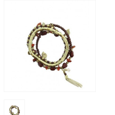
Tassen en meer
Haaraccesoires
Zonnebrillen
Fashion
ON THE BEACH
Charmin*s
Ohlala Jewels
LIFESTYLE PRODUCTEN