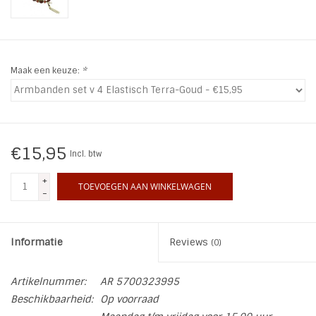
INSPIRATIE
SALE
Maak een keuze:
*
Blog
€15,95
Incl. btw
+
TOEVOEGEN AAN WINKELWAGEN
-
Informatie
Reviews
(0)
Artikelnummer:
AR 5700323995
Beschikbaarheid:
Op voorraad