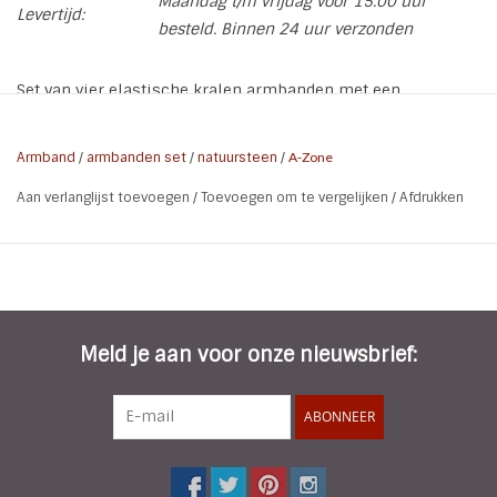
Maandag t/m vrijdag voor 15.00 uur
Levertijd:
besteld. Binnen 24 uur verzonden
Set van vier elastische kralen armbanden met een
diversiteit van verschillende vormen kraaltjes en
natuursteentjes van A-Zone in de kleur Terra en Goud
Armband
/
armbanden set
/
natuursteen
/
A-Zone
* Kleur: Terra | Goud
Aan verlanglijst toevoegen
/
Toevoegen om te vergelijken
/
Afdrukken
* Maat: One Size (polsmaat 16-17)
* Materiaal: 30% Glas | 30% Natural Stones | 30% metaal |
10% CCB
* Nikkel Vrij
* Gewicht:42 gram
Meld je aan voor onze nieuwsbrief:
ABONNEER