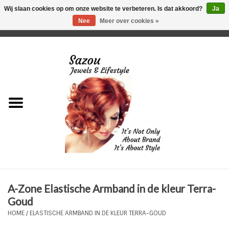
Wij slaan cookies op om onze website te verbeteren. Is dat akkoord?
Ja
Nee
Meer over cookies »
0 Artikelen - €0,00
Home
Just For Her
Just for Him
Kids Only
HORLOGES
A-Zone Elastische Armband in de kleur Terra-
Plus Size Sieraden
Goud
HOME
/
ELASTISCHE ARMBAND IN DE KLEUR TERRA-GOUD
Enkelbandjes