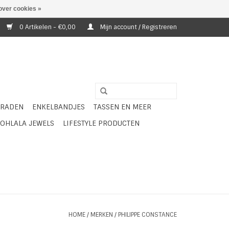
over cookies »
0 Artikelen - €0,00
Mijn account / Registreren
ERADEN
ENKELBANDJES
TASSEN EN MEER
OHLALA JEWELS
LIFESTYLE PRODUCTEN
HOME
/
MERKEN
/
PHILIPPE CONSTANCE