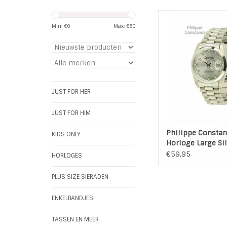
Large Silver Stone
dames horloge. Alle
Min: €
0
Max: €
60
Constance horloges zi
roestvrijstaal, waterd
hoogwaardige kwa
Weergave datum, 
kwaliteit, Tijdlo
De band kan verste
JUST FOR HER
Breedte bandje :
JUST FOR HIM
TOEVOEGEN AAN WI
Philippe Consta
KIDS ONLY
Horloge Large Sil
Stones Silver
€59,95
HORLOGES
PLUS SIZE SIERADEN
ENKELBANDJES
TASSEN EN MEER