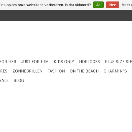
kies op om onze website te verbeteren. Is dat akkoord?
Ja
Nee
Meer 
 FOR HER
JUST FOR HIM
KIDS ONLY
HORLOGES
PLUS SIZE SI
RES
ZONNEBRILLEN
FASHION
ON THE BEACH
CHARMIN*S
SALE
BLOG