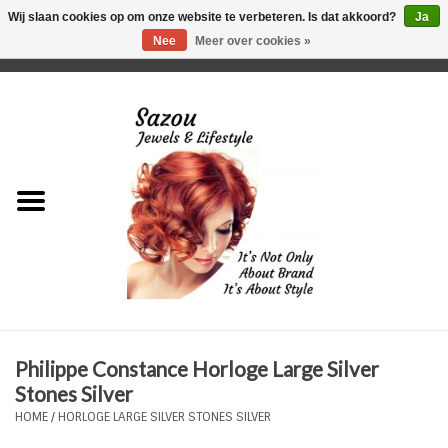
Wij slaan cookies op om onze website te verbeteren. Is dat akkoord?
Ja
Nee
Meer over cookies »
0 Artikelen - €0,00
Home
Just For Her
Just for Him
Kids Only
HORLOGES
Philippe Constance Horloge Large Silver
Plus Size Sieraden
Stones Silver
HOME
/
HORLOGE LARGE SILVER STONES SILVER
Enkelbandjes