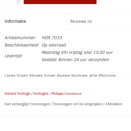
-
Informatie
Reviews
(0)
Artikelnummer:
HOR 7033
Beschikbaarheid:
Op voorraad
Maandag t/m vrijdag voor 15.00 uur
Levertijd:
besteld. Binnen 24 uur verzonden
Large Silver Stones Silver dames horloge. Alle Philippe
Constance horloges zijn volledig roestvrijstaal, waterdicht
en van hoogwaardige kwaliteit. Weergave datum, Premium
dames horloge
/
horloges
/
Philippe Constance
kwaliteit, Tijdloos model
Aan verlanglijst toevoegen
/
Toevoegen om te vergelijken
/
Afdrukken
De band kan versteld worden.
* Breedte bandje : 1,5 cm
* Kleur kast : zilver
* Kleur plaat : zilver