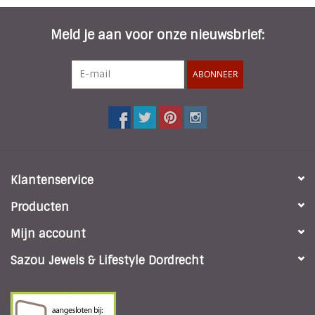
* Kleur bandje :zilver
* Diameter kast : 3,1 cm
Meld je aan voor onze nieuwsbrief:
* Uitvoering achterkant kast : Stainless Steel
* Mineraal Glas (W-R Crystal Glas)
ABONNEER
* 3 ATM water resistant
Klantenservice
Producten
Mijn account
Sazou Jewels & Lifestyle Dordrecht