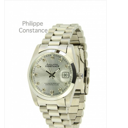
Tassen en meer
Haaraccesoires
Zonnebrillen
Fashion
ON THE BEACH
Charmin*s
Ohlala Jewels
LIFESTYLE PRODUCTEN