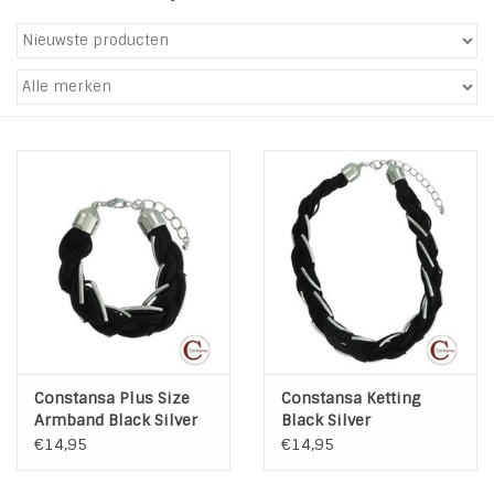
Tassen en meer
Haaraccesoires
Zonnebrillen
Fashion
ON THE BEACH
Charmin*s
Constansa Plus Size
Constansa Ketting
Ohlala Jewels
Armband Black Silver
Black Silver
€14,95
€14,95
LIFESTYLE PRODUCTEN