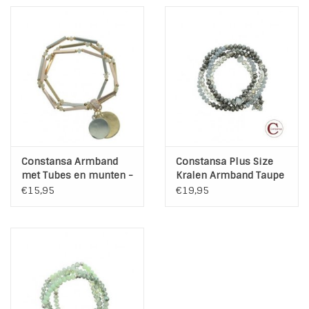
INSPIRATIE
SALE
Blog
Constansa Armband
Constansa Plus Size
met Tubes en munten -
Kralen Armband Taupe
Elastisch
/ Grey
€15,95
€19,95