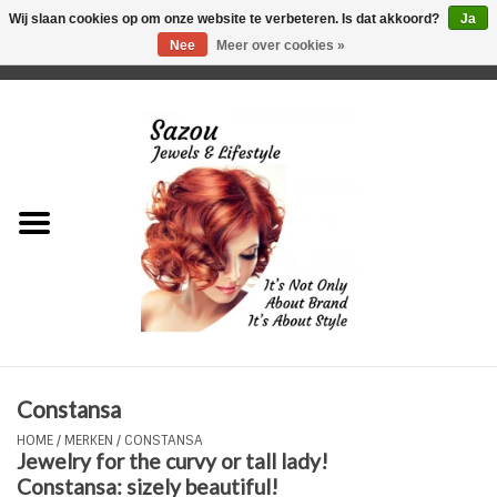
Wij slaan cookies op om onze website te verbeteren. Is dat akkoord?
Ja
Nee
Meer over cookies »
0 Artikelen - €0,00
Home
Just For Her
Just for Him
Kids Only
HORLOGES
Constansa
Plus Size Sieraden
HOME
/
MERKEN
/
CONSTANSA
Jewelry for the curvy or tall lady!
Enkelbandjes
Constansa: sizely beautiful!