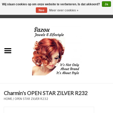
Wij slaan cookies op om onze website te verbeteren. Is dat akkoord?
Ja
Nee
Meer over cookies »
0 Artikelen - €0,00
Home
Just For Her
Just for Him
Kids Only
HORLOGES
Charmin's OPEN STAR ZILVER R232
Plus Size Sieraden
HOME
/
OPEN STAR ZILVER R232
Enkelbandjes