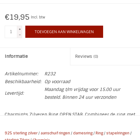
INSPIRATIE
€19,95
Incl. btw
+
SALE
TOEVOEGEN AAN WINKELWAGEN
-
Blog
Informatie
Reviews
(0)
Artikelnummer:
R232
Beschikbaarheid:
Op voorraad
Maandag t/m vrijdag voor 15.00 uur
Levertijd:
besteld. Binnen 24 uur verzonden
Charmin*s Zilveren Ring OPEN STAR. Combineer de ring met
andere leuke Charmin*s ringen zoals bijvoorbeeld op foto
2
925 sterling zilver
/
aanschuif ringen
/
damesring
/
Ring
/
stapelringen
/
sterling Zilver
/
Charmin's