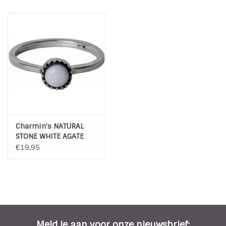
Charmin's NATURAL
STONE WHITE AGATE
R039
€19,95
Meld je aan voor onze nieuwsbrief: