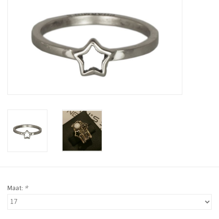
Tassen en meer
Haaraccesoires
Zonnebrillen
Fashion
ON THE BEACH
Charmin*s
Ohlala Jewels
Maat:
*
LIFESTYLE PRODUCTEN