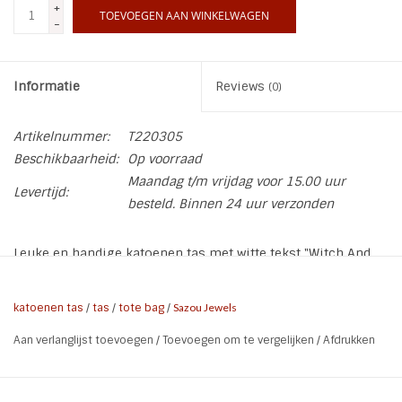
+
TOEVOEGEN AAN WINKELWAGEN
-
Informatie
Reviews
(0)
Artikelnummer:
T220305
Beschikbaarheid:
Op voorraad
Maandag t/m vrijdag voor 15.00 uur
Levertijd:
besteld. Binnen 24 uur verzonden
Leuke en handige katoenen tas met witte tekst "Witch And
Famous"en een afbeelding van een heks Handig voor je
boodschappen of voor school of om je lunchpakket mee te
katoenen tas
/
tas
/
tote bag
/
Sazou Jewels
nemen naar je werk. Maar ook leuk om cadeau te doen.
Aan verlanglijst toevoegen
/
Toevoegen om te vergelijken
/
Afdrukken
De tas is van 100% katoen en heeft verstevigde stiksels bij
handvaten en de zijnaden aan de binnenkant zijn gevouwen
en gestikt om krimpen tegen te gaan.