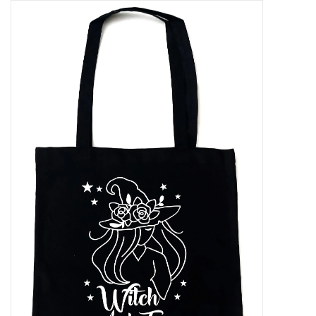
Tassen en meer
Haaraccesoires
Zonnebrillen
Fashion
ON THE BEACH
Charmin*s
Ohlala Jewels
LIFESTYLE PRODUCTEN