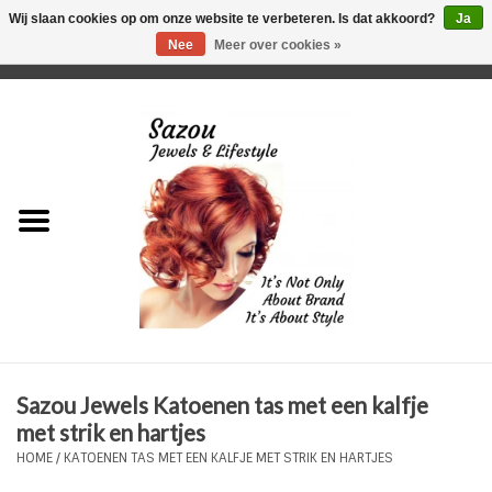
Wij slaan cookies op om onze website te verbeteren. Is dat akkoord?
Ja
Nee
Meer over cookies »
0 Artikelen - €0,00
Home
Just For Her
Just for Him
Kids Only
HORLOGES
Sazou Jewels Katoenen tas met een kalfje
Plus Size Sieraden
met strik en hartjes
HOME
/
KATOENEN TAS MET EEN KALFJE MET STRIK EN HARTJES
Enkelbandjes