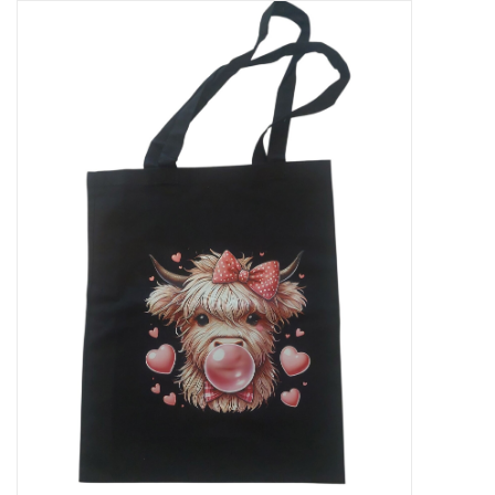
Tassen en meer
Haaraccesoires
Zonnebrillen
Fashion
ON THE BEACH
Charmin*s
Ohlala Jewels
LIFESTYLE PRODUCTEN