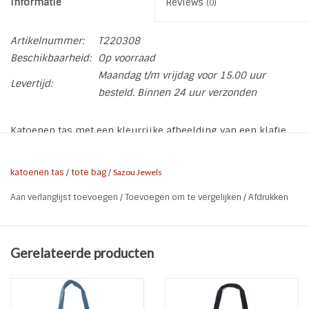
Informatie
Reviews
(0)
Artikelnummer:
T220308
Beschikbaarheid:
Op voorraad
Maandag t/m vrijdag voor 15.00 uur
Levertijd:
besteld. Binnen 24 uur verzonden
Katoenen tas met een kleurrijke afbeelding van een klafje
met strik en hartjes.
De tas is van 100% katoen.
katoenen tas
/
tote bag
/
Sazou Jewels
De tote bag heeft een afmeting 38x42 cm en lange
Aan verlanglijst toevoegen
/
Toevoegen om te vergelijken
/
Afdrukken
handvaten van ca.70cm.
Wil je een eigen tekst op een tote bag of een naam bij een
bestaand product? Stuur ons een berichtje over de
Gerelateerde producten
mogelijkheden.