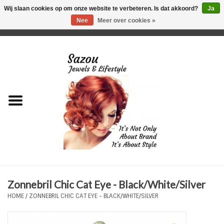
Wij slaan cookies op om onze website te verbeteren. Is dat akkoord?
Ja
Nee
Meer over cookies »
0 Artikelen - €0,00
Home
Just For Her
Just for Him
Kids Only
HORLOGES
Zonnebril Chic Cat Eye - Black/White/Silver
Plus Size Sieraden
HOME
/
ZONNEBRIL CHIC CAT EYE - BLACK/WHITE/SILVER
Enkelbandjes