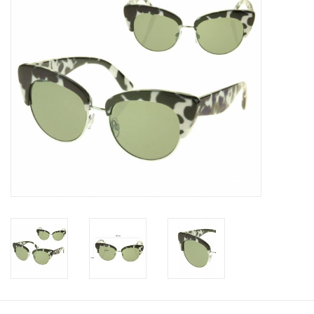
Tassen en meer
Haaraccesoires
Zonnebrillen
Fashion
ON THE BEACH
Charmin*s
Ohlala Jewels
LIFESTYLE PRODUCTEN