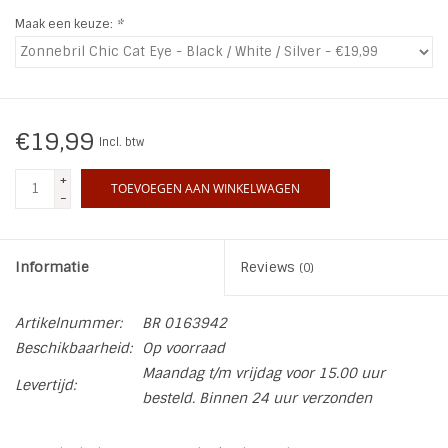
Maak een keuze:
*
INSPIRATIE
SALE
€19,99
Incl. btw
Blog
+
TOEVOEGEN AAN WINKELWAGEN
-
Informatie
Reviews
(0)
Artikelnummer:
BR 0163942
Beschikbaarheid:
Op voorraad
Maandag t/m vrijdag voor 15.00 uur
Levertijd:
besteld. Binnen 24 uur verzonden