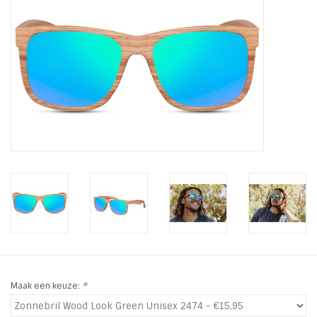
Tassen en meer
Haaraccesoires
Zonnebrillen
Fashion
ON THE BEACH
Charmin*s
Ohlala Jewels
Maak een keuze:
*
LIFESTYLE PRODUCTEN