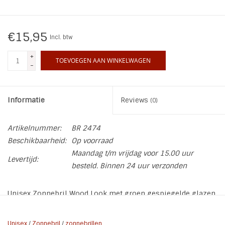
INSPIRATIE
€15,95
Incl. btw
SALE
+
TOEVOEGEN AAN WINKELWAGEN
-
Blog
Informatie
Reviews
(0)
Artikelnummer:
BR 2474
Beschikbaarheid:
Op voorraad
Maandag t/m vrijdag voor 15.00 uur
Levertijd:
besteld. Binnen 24 uur verzonden
Unisex Zonnebril Wood Look met groen gespiegelde glazen
2474
Unisex
/
Zonnebril
/
zonnebrillen