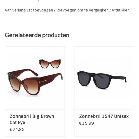
Geslacht
Heren & Dames
Aan verlanglijst toevoegen
/
Toevoegen om te vergelijken
/
Afdrukken
UV-bescherming
100% UV-bescherming, categorie 3
Lens Type
Gespiegeld
Breedte
13,7 cm
Gerelateerde producten
Hoogte
4,9 cm
Lengte pootje
15,8 cm
Kleur Montuur
Bruin
Kleur Lens
Groen
Materiaal
Kunststof
Zonnebril Big Brown
Zonnebril 1547 Unisex
Cat Eye
€15,99
€24,95