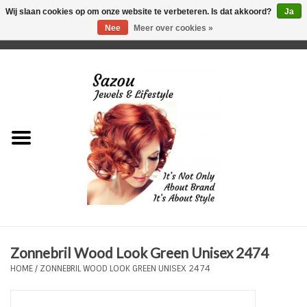
Wij slaan cookies op om onze website te verbeteren. Is dat akkoord?
Ja
Nee
Meer over cookies »
0 Artikelen - €0,00
Home
Just For Her
Just for Him
Kids Only
HORLOGES
Zonnebril Wood Look Green Unisex 2474
Plus Size Sieraden
HOME
/
ZONNEBRIL WOOD LOOK GREEN UNISEX 2474
Enkelbandjes