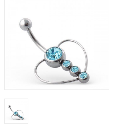
Tassen en meer
Haaraccesoires
Zonnebrillen
Fashion
ON THE BEACH
Charmin*s
Ohlala Jewels
LIFESTYLE PRODUCTEN