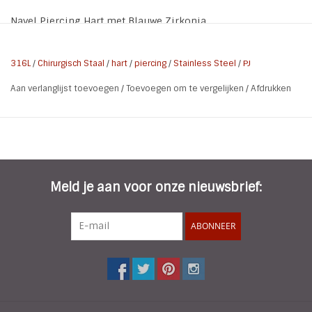
Navel Piercing Hart met Blauwe Zirkonia
Materiaal : 316L chirurgisch roestvrij staal
Afwerking : N/A plated
316L
/
Chirurgisch Staal
/
hart
/
piercing
/
Stainless Steel
/
PJ
Part Grootte: 20 mm x 20 mm
Aan verlanglijst toevoegen
/
Toevoegen om te vergelijken
/
Afdrukken
Meld je aan voor onze nieuwsbrief:
ABONNEER