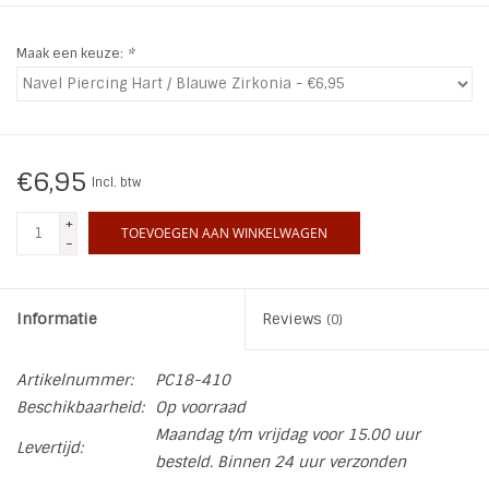
INSPIRATIE
Maak een keuze:
*
SALE
Blog
€6,95
Incl. btw
+
TOEVOEGEN AAN WINKELWAGEN
-
Informatie
Reviews
(0)
Artikelnummer:
PC18-410
Beschikbaarheid:
Op voorraad
Maandag t/m vrijdag voor 15.00 uur
Levertijd:
besteld. Binnen 24 uur verzonden