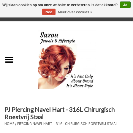
Wij slaan cookies op om onze website te verbeteren. Is dat akkoord?
Ja
Nee
Meer over cookies »
0 Artikelen - €0,00
Home
Just For Her
Just for Him
Kids Only
HORLOGES
PJ Piercing Navel Hart - 316L Chirurgisch
Plus Size Sieraden
Roestvrij Staal
HOME
/
PIERCING NAVEL HART - 316L CHIRURGISCH ROESTVRIJ STAAL
Enkelbandjes