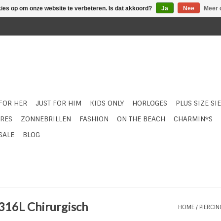
kies op om onze website te verbeteren. Is dat akkoord?
Ja
Nee
Meer 
 FOR HER
JUST FOR HIM
KIDS ONLY
HORLOGES
PLUS SIZE SI
RES
ZONNEBRILLEN
FASHION
ON THE BEACH
CHARMIN*S
SALE
BLOG
 316L Chirurgisch
HOME
/
PIERCI