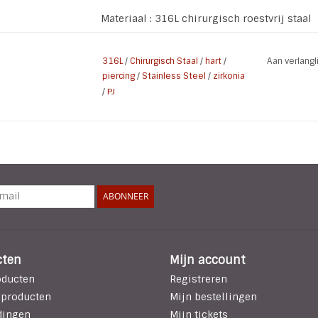
Materiaal : 316L chirurgisch roestvrij staal
Afwerking :IP/PVD zwart plated
Part Grootte: 1.2 mm x 8 mm
316L
/
Chirurgisch Staal
/
hart
/
Aan verlang
piercing
/
Stainless Steel
/
zirkonia
/
PJ
ABONNEER
cten
Mijn account
oducten
Registreren
 producten
Mijn bestellingen
dingen
Mijn tickets