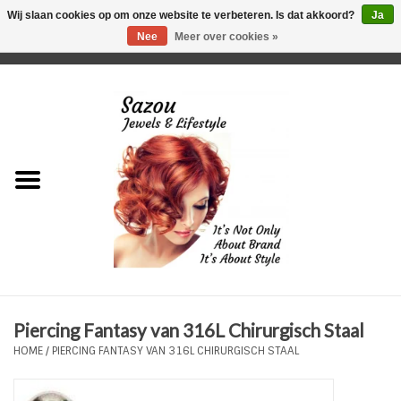
Wij slaan cookies op om onze website te verbeteren. Is dat akkoord?
Ja
Nee
Meer over cookies »
0 Artikelen - €0,00
Home
Just For Her
Just for Him
Kids Only
HORLOGES
Piercing Fantasy van 316L Chirurgisch Staal
Plus Size Sieraden
HOME
/
PIERCING FANTASY VAN 316L CHIRURGISCH STAAL
Enkelbandjes