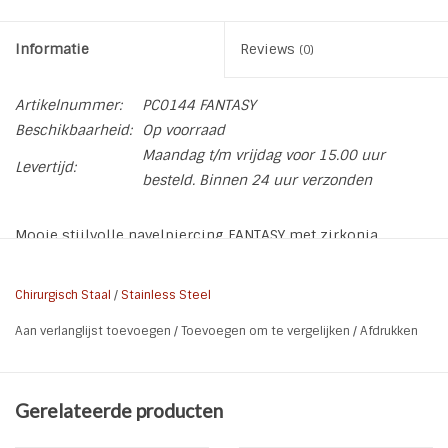
Informatie
Reviews
(0)
Artikelnummer:
PC0144 FANTASY
Beschikbaarheid:
Op voorraad
Maandag t/m vrijdag voor 15.00 uur
Levertijd:
besteld. Binnen 24 uur verzonden
Mooie stijlvolle navelpiercing FANTASY met zirkonia
Soort:
Piercing
Chirurgisch Staal
/
Stainless Steel
Materiaal:
Chirurgisch roestvrij staal 316L l Zirkonia
Aan verlanglijst toevoegen
/
Toevoegen om te vergelijken
/
Afdrukken
Lengte:
4 cm
Breedte:
1,5 cm
Gerelateerde producten