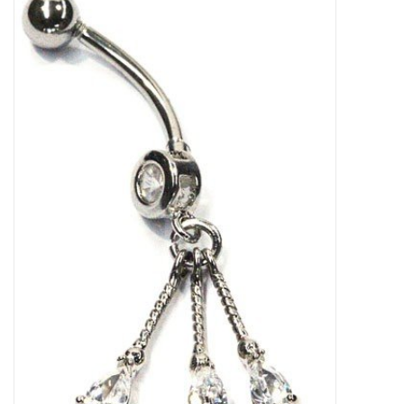
Tassen en meer
Haaraccesoires
Zonnebrillen
Fashion
ON THE BEACH
Charmin*s
Ohlala Jewels
LIFESTYLE PRODUCTEN