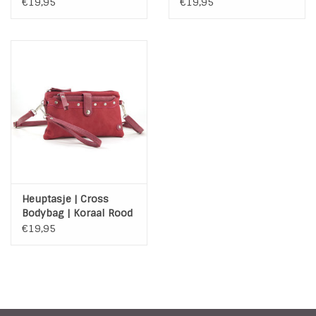
Dokkum
| Hulst
€19,95
€19,95
Heuptasje | Cross
Bodybag | Koraal Rood
| San Diego 2.0
€19,95