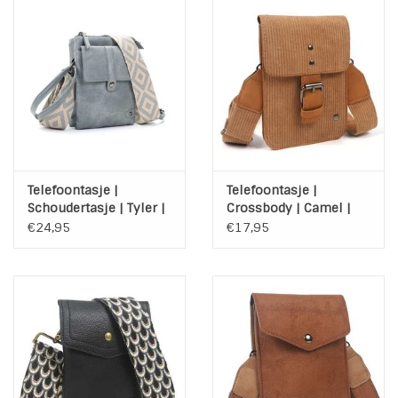
Telefoontasje |
Telefoontasje |
Schoudertasje | Tyler |
Crossbody | Camel |
Blauw | Bagstrap
Manchester | Rib
€24,95
€17,95