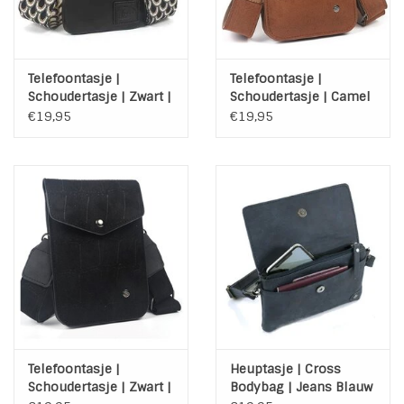
Telefoontasje |
Telefoontasje |
Schoudertasje | Zwart |
Schoudertasje | Camel
Marken | Kleurrijke
| Dokkem
€19,95
€19,95
brede band
Telefoontasje |
Heuptasje | Cross
Schoudertasje | Zwart |
Bodybag | Jeans Blauw