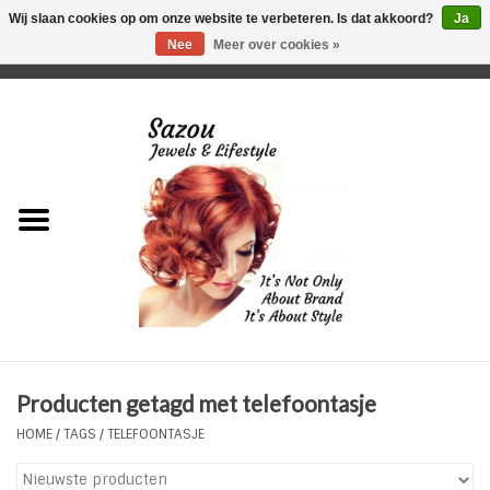
Wij slaan cookies op om onze website te verbeteren. Is dat akkoord?
Ja
Nee
Meer over cookies »
0 Artikelen - €0,00
Home
Just For Her
Just for Him
Kids Only
HORLOGES
Producten getagd met telefoontasje
Plus Size Sieraden
HOME
/
TAGS
/
TELEFOONTASJE
Enkelbandjes