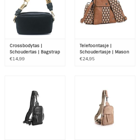
INSPIRATIE
SALE
Crossbodytas |
Telefoontasje |
Blog
Schoudertas | Bagstrap
Schoudertasje | Mason
| Zwart
| Brons
€14,99
€24,95