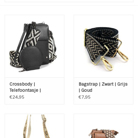
Tassen en meer
Haaraccesoires
Zonnebrillen
Fashion
ON THE BEACH
Crossbody |
Bagstrap | Zwart | Grijs
Telefoontasje |
| Goud
Portemonnee | Gouda |
€24,95
€7,95
Charmin*s
Zwart
Ohlala Jewels
LIFESTYLE PRODUCTEN