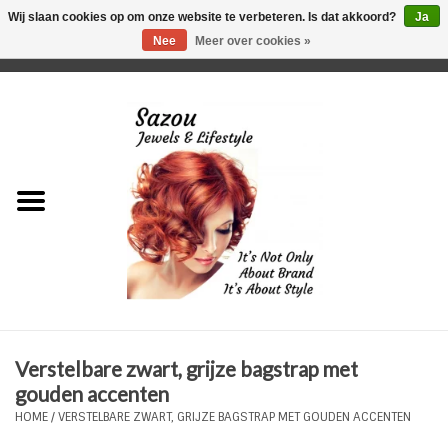
Wij slaan cookies op om onze website te verbeteren. Is dat akkoord?
Ja
Nee
Meer over cookies »
0 Artikelen - €0,00
Home
Just For Her
Just for Him
Kids Only
HORLOGES
Verstelbare zwart, grijze bagstrap met
Plus Size Sieraden
gouden accenten
HOME
/
VERSTELBARE ZWART, GRIJZE BAGSTRAP MET GOUDEN ACCENTEN
Enkelbandjes