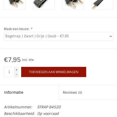
INSPIRATIE
SALE
Maak een keuze:
*
Blog
€7,95
Incl. btw
+
TOEVOEGEN AAN WINKELWAGEN
-
Informatie
Reviews
(0)
Artikelnummer:
STRAP 84520
Beschikbaarheid:
Op voorraad