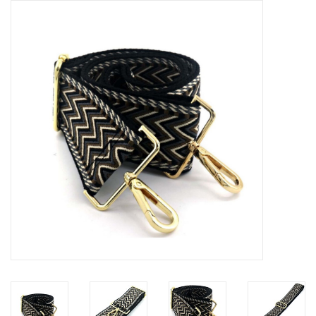
Tassen en meer
Haaraccesoires
Zonnebrillen
Fashion
ON THE BEACH
Charmin*s
Ohlala Jewels
LIFESTYLE PRODUCTEN