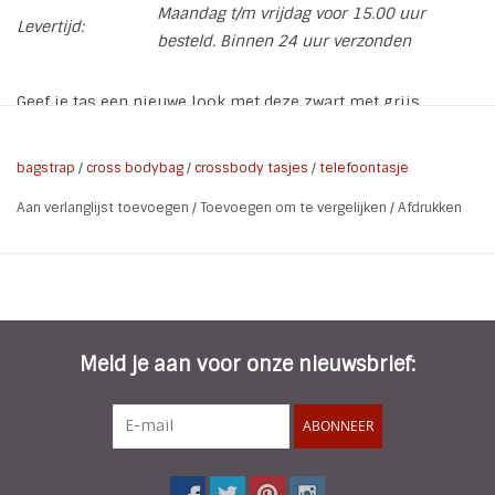
Maandag t/m vrijdag voor 15.00 uur
Levertijd:
besteld. Binnen 24 uur verzonden
Geef je tas een nieuwe look met deze zwart met grijs
geweven bagstrap. De strap heeft gouden accenten wat een
chique uitstraling geeft. De lengte van de bagstrap is
bagstrap
/
cross bodybag
/
crossbody tasjes
/
telefoontasje
verstelbaar, waardoor je hem kunt aanpassen aan je
Aan verlanglijst toevoegen
/
Toevoegen om te vergelijken
/
Afdrukken
persoonlijke voorkeur voor een comfortabele draaghoogte,
of je nu de tas crossbody of over één schouder wilt dragen.
De bagstrap heeft een breedte van 5 cm en is verstelbaar tot
een lengte van ongeveer 135 cm.
* Soort: Bagstrap | Tas hengsel
* Kleur: Zwart | Grijs | Ecru | Goud
Meld je aan voor onze nieuwsbrief:
* Breedte: 5 cm
* Lengte: verstelbaar tot ca. 135 cm
ABONNEER