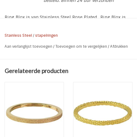
besteld. Binnen 24 uur verzonden
Ring Blox is van Stainless Steel Rose Plated. Ring Blox is
een stapel,- aanschuifring maar je kan deze natuurlijk ook
los dragen.
Stainless Steel
/
stapelringen
Aan verlanglijst toevoegen
/
Toevoegen om te vergelijken
/
Afdrukken
* Materiaal: Stainless Steel Rose Plated
* Kleur: Rosé
* Breedte ring: 0,3 cm
Gerelateerde producten