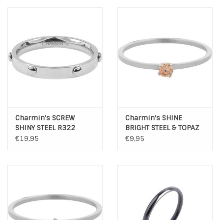
Charmin's SCREW
Charmin's SHINE
SHINY STEEL R322
BRIGHT STEEL & TOPAZ
CRYSTAL R347
€19,95
€9,95