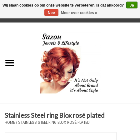
Wij slaan cookies op om onze website te verbeteren. Is dat akkoord?
Ja
Nee
Meer over cookies »
0 Artikelen - €0,00
Home
Just For Her
Just for Him
Kids Only
HORLOGES
Stainless Steel ring Blox rosé plated
Plus Size Sieraden
HOME
/
STAINLESS STEEL RING BLOX ROSÉ PLATED
Enkelbandjes