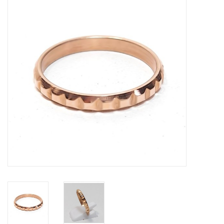
Tassen en meer
Haaraccesoires
Zonnebrillen
Fashion
ON THE BEACH
Charmin*s
Ohlala Jewels
LIFESTYLE PRODUCTEN