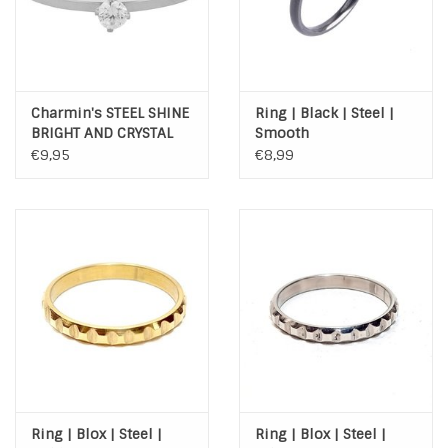
Charmin's STEEL SHINE
Ring | Black | Steel |
BRIGHT AND CRYSTAL
Smooth
R346
€9,95
€8,99
Ring | Blox | Steel |
Ring | Blox | Steel |