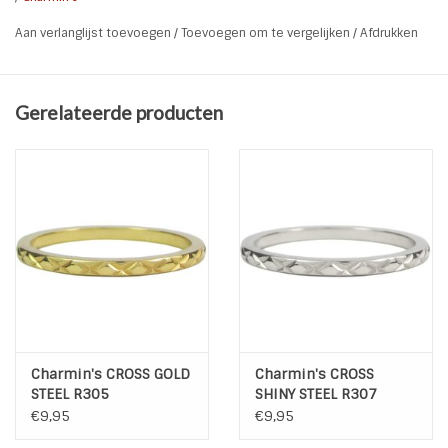
De parels op de Charmin*s Ringen zijn zoetwaterparels en
Aan verlanglijst toevoegen
/
Toevoegen om te vergelijken
/
Afdrukken
de parels van de XL Ringen zijn synthetisch gekleurde
parels.
De ringen zijn met de hand gemaakt.
Gerelateerde producten
Charmin's CROSS GOLD
Charmin's CROSS
STEEL R305
SHINY STEEL R307
€9,95
€9,95