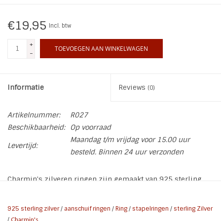
INSPIRATIE
€19,95
Incl. btw
+
SALE
TOEVOEGEN AAN WINKELWAGEN
-
Blog
Informatie
Reviews
(0)
Artikelnummer:
R027
Beschikbaarheid:
Op voorraad
Maandag t/m vrijdag voor 15.00 uur
Levertijd:
besteld. Binnen 24 uur verzonden
Charmin's zilveren ringen zijn gemaakt van 925 sterling
zilver.
De Golden Look ringen zijn gemaakt van koper en
hebben een laagje rosé- of geelgoud met een transparante
925 sterling zilver
/
aanschuif ringen
/
Ring
/
stapelringen
/
sterling Zilver
coating. De steentjes zijn zirkonia en half edelstenen.
/
Charmin's