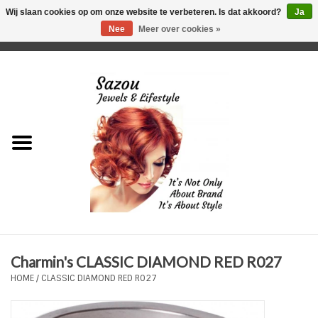
Wij slaan cookies op om onze website te verbeteren. Is dat akkoord?
Ja
Nee
Meer over cookies »
0 Artikelen - €0,00
Home
Just For Her
Just for Him
Kids Only
HORLOGES
Charmin's CLASSIC DIAMOND RED R027
Plus Size Sieraden
HOME
/
CLASSIC DIAMOND RED R027
Enkelbandjes