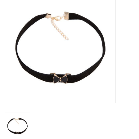
Tassen en meer
Haaraccesoires
Zonnebrillen
Fashion
ON THE BEACH
Charmin*s
Ohlala Jewels
LIFESTYLE PRODUCTEN