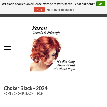
Wij slaan cookies op om onze website te verbeteren. Is dat akkoord?
Ja
Nee
Meer over cookies »
0 Artikelen - €0,00
Home
Just For Her
Just for Him
Kids Only
HORLOGES
Choker Black - 2024
Plus Size Sieraden
HOME
/
CHOKER BLACK - 2024
Enkelbandjes